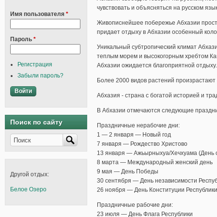
чувствовать и объясняться на русском язык
Имя пользователя
*
Живописнейшее побережье Абхазии прости
придает отдыху в Абхазии особенный коло
Пароль
*
Уникальный субтропический климат Абхаз
теплым морем и высокогорным хребтом Кав
Регистрация
Абхазии ожидается благоприятной отдыху.
Забыли пароль?
Более 2000 видов растений произрастают 
Абхазия - страна с богатой историей и тр
В Абхазии отмечаются следующие праздни
Поиск по сайту
Праздничные нерабочие дни:
1 — 2 января — Новый год
Поиск
7 января — Рождество Христово
13 января — Ажьырныхуа/Хечхуама (День 
8 марта — Международный женский день
9 мая — День Победы
Другой отдых:
30 сентября — День независимости Респу
Белое Озеро
26 ноября — День Конституции Республик
Праздничные рабочие дни:
23 июля — День Флага Республики