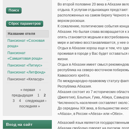
Во второй половине 20 века в Абхазии вел
отдыха. К услугам отдыхающих предстают 
расположенных на самом берегу Черного 
верхом роскоши.
К сожалению, политические события конц
Абхазии. Но былая слава возвращается к 
Название отеля
опять становится модным и востребованным
Пансионат «Сосновая
мире и активно восстанавливается, у нее 
роща»
Отдых в Абхазии хорош еще и тем, что зде
Пансионат
проживая в городе у Вас будет оставатьс
«Самшитовая роща»
жизни.
Отдых в Абхазии имеет смысл рекомендоват
Пансионат «Питиус»
республика на северо-восточном побережь
Пансионат «Литфонд»
Кавказского хребта.
Пансионат «Кяласур»
По международно-правовому статусу факт
Республика Абхазия.
« первая
‹
Абхазия состоит из 7 исторических област
Страницы
предыдущая
1
2
(Джигетия), Бзыпын, Гума, Абжуа, Самырза
3
4
следующая ›
Численность населения составляет около 
последняя »
До середины XIX века, в большинстве ино
«Абаза», в России «Абеза» или «Обез».
Абхазский язык является государственны
Вход на сайт
Абхазии свободно говорят на русском, по