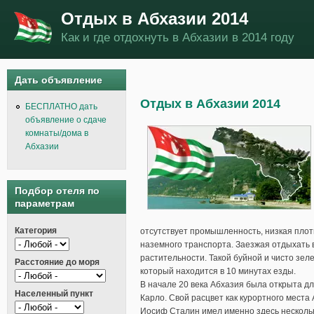
Отдых в Абхазии 2014
Как и где отдохнуть в Абхазии в 2014 году
Дать объявление
Отдых в Абхазии 2014
БЕСПЛАТНО дать
объявление о сдаче
комнаты/дома в
Абхазии
Подбор отеля по
параметрам
Категория
отсутствует промышленность, низкая плотн
наземного транспорта. Заезжая отдыхать 
растительности. Такой буйной и чисто зел
Расстояние до моря
который находится в 10 минутах езды.
В начале 20 века Абхазия была открыта д
Населенный пункт
Карло. Свой расцвет как курортного места 
Иосиф Сталин имел именно здесь нескольк