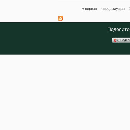
« первая
‹ предыдущая
Страницы
Поделите
Подел