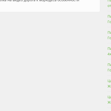
П
о
П
Г
П
Г
П
4
П
Г
Ц
Ж
Ц
Ж