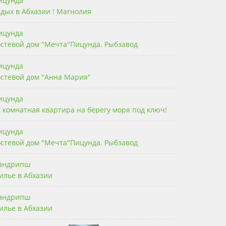
ицунда
тдых в Абхазии ! Магнолия
ицунда
остевой дом "Мечта"Пицунда. Рыбзавод
ицунда
остевой дом "Анна Мария"
ицунда
х комнатная квартира на берегу моря под ключ!
ицунда
остевой дом "Мечта"Пицунда. Рыбзавод
андрипш
илье в Абхазии
андрипш
илье в Абхазии