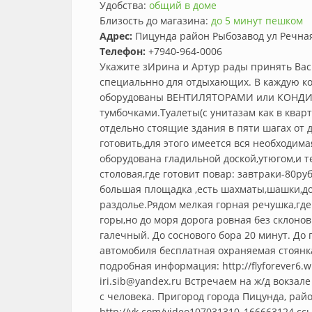
Удобства:
общий в доме
Близость до магазина:
до 5 минут пешком
Адрес:
Пицунда район Рыбозавод ул Речна
Телефон:
+7940-964-0006
Укажите зИрина и Артур рады принять Вас 
специальнно для отдыхающих. В каждую к
оборудованы ВЕНТИЛЯТОРАМИ или КОНДИЦ
тумбочками.Туалеты(с унитазам как в кварти
отдельно стоящие здания в пяти шагах от 
готовить,для этого имеется вся необходима
оборудована гладильной доской,утюгом,и т
столовая,где готовит повар: завтраки-80ру
большая площадка ,есть шахматы,шашки,до
раздолье.Рядом мелкая горная речушка,гд
горы,но до моря дорога ровная без склоно
галечный. До соснового бора 20 минут. До 
автомобиля бесплатная охраняемая стоянк
подробная информация: http://flyforever6.w
iri.sib@yandex.ru
Встречаем на ж/д вокзале 
с человека. Пригород города Пицунда, район
http://vk.com/video107031310_166663124 с