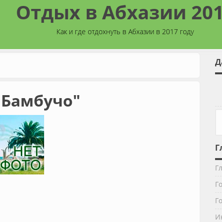
Отдых в Абхазии 20
Как и где отдохнуть в Абхазии в 2017 году
Д
"Бамбучо"
Ф
Г
Г
Г
Г
И