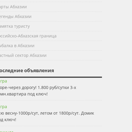
арты Абхазии
егенды Абхазии
амятка туристу
оссийско-Абхазская граница
ыбалка в Абхазии
астный сектор Абхазии
оследние объявления
агра
оре-через дорогу! 1.800 руб/сутки 3-х
омн.квартира под ключ!
агра
сю весну-1000р/сут, летом от 1800р/сут. Домик
од ключ!