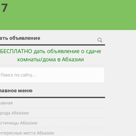
17
ать объявление
БЕСПЛАТНО дать объявление о сдаче
комнаты/дома в Абхазии
орма поиска
лавное меню
лавная
орода Абхазии
остиницы Абхазии
нтересные места Абхазии