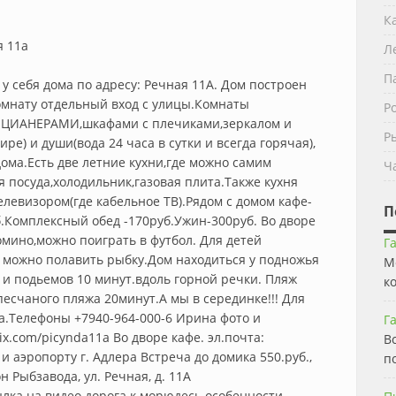
К
я 11а
Л
П
у себя дома по адресу: Речная 11А. Дом построен
омнату отдельный вход с улицы.Комнаты
Р
ИАНЕРАМИ,шкафами с плечиками,зеркалом и
Р
ре) и души(вода 24 часа в сутки и всегда горячая),
дома.Есть две летние кухни,где можно самим
Ч
я посуда,холодильник,газовая плита.Также кухня
елевизором(где кабельное ТВ).Рядом с домом кафе-
П
б.Комплексный обед -170руб.Ужин-300руб. Во дворе
мино,можно поиграть в футбол. Для детей
Г
е можно полавить рыбку.Дом находиться у подножья
М
в и подьемов 10 минут.вдоль горной речки. Пляж
к
песчаного пляжа 20минут.А мы в серединке!!! Для
а.Телефоны +7940-964-000-6 Ирина фото и
Г
ix.com/picynda11a Во дворе кафе. эл.почта:
В
и аэропорту г. Адлера Встреча до домика 550.руб.,
п
 Рыбзавода, ул. Речная, д. 11А
сылка на видео дорога к морюдесь особенности