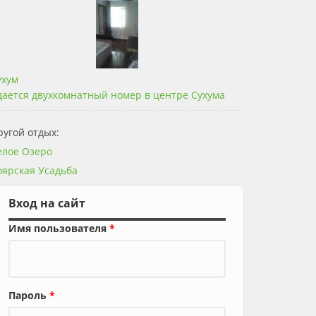
ухум
дается двухкомнатный номер в центре Сухума
ругой отдых:
елое Озеро
оярская Усадьба
Вход на сайт
Имя пользователя
*
Пароль
*