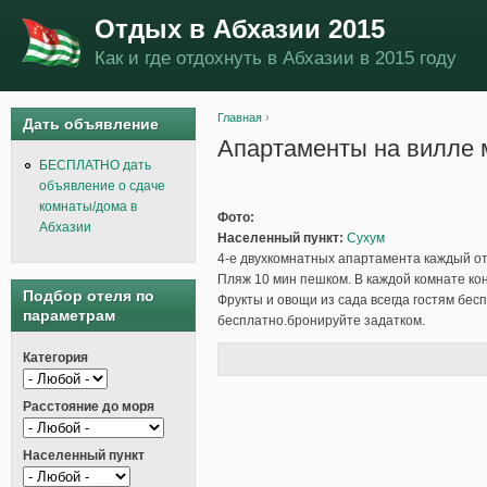
Отдых в Абхазии 2015
Как и где отдохнуть в Абхазии в 2015 году
Главная
›
Дать объявление
Вы здесь
Апартаменты на вилле 
БЕСПЛАТНО дать
объявление о сдаче
комнаты/дома в
Фото:
Абхазии
Населенный пункт:
Сухум
4-е двухкомнатных апартамента каждый от
Пляж 10 мин пешком. В каждой комнате кон
Подбор отеля по
Фрукты и овощи из сада всегда гостям бес
параметрам
бесплатно.бронируйте задатком.
Категория
Расстояние до моря
Населенный пункт