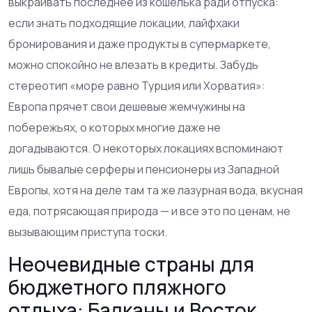
выкраивать последнее из кошелька ради отпуска:
если знать подходящие локации, лайфхаки
бронирования и даже продукты в супермаркете,
можно спокойно не влезать в кредиты. Забудь
стереотип «море равно Турция или Хорватия»:
Европа прячет свои дешевые жемчужины на
побережьях, о которых многие даже не
догадываются. О некоторых локациях вспоминают
лишь бывалые серферы и пенсионеры из Западной
Европы, хотя на деле там та же лазурная вода, вкусная
еда, потрясающая природа — и все это по ценам, не
вызывающим приступа тоски.
Неочевидные страны для
бюджетного пляжного
отдыха: Балканы и Восток