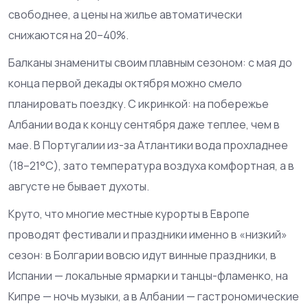
свободнее, а цены на жилье автоматически
снижаются на 20–40%.
Балканы знамениты своим плавным сезоном: с мая до
конца первой декады октября можно смело
планировать поездку. С икринкой: на побережье
Албании вода к концу сентября даже теплее, чем в
мае. В Португалии из-за Атлантики вода прохладнее
(18–21°C), зато температура воздуха комфортная, а в
августе не бывает духоты.
Круто, что многие местные курорты в Европе
проводят фестивали и праздники именно в «низкий»
сезон: в Болгарии вовсю идут винные праздники, в
Испании — локальные ярмарки и танцы-фламенко, на
Кипре — ночь музыки, а в Албании — гастрономические