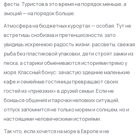
фесты. Туристов в это время на порядок меньше, а
эмоций — на порядок больше.
Атмосфера на бюджетных курортах — особая. Тут не
встретишь снобизма и претенциозности, зато
увидишь искреннюю радость жизни: рассветы, свежая
рыба без пластиковой упаковки, дети строят замки из
песка, а старики обмениваются историями прямо у
моря. Классный бонус: зачастую здешние маленькие
кафе и семейные гостиницы превращают своих
гостей из «приезжих» в друзей семьи. Если не
боишься общения и парочки неловких ситуаций,
отпуск запомнится не только морем и солнцем, но и
настоящими человеческими историями.
Так что, если хочется на море в Европе и не