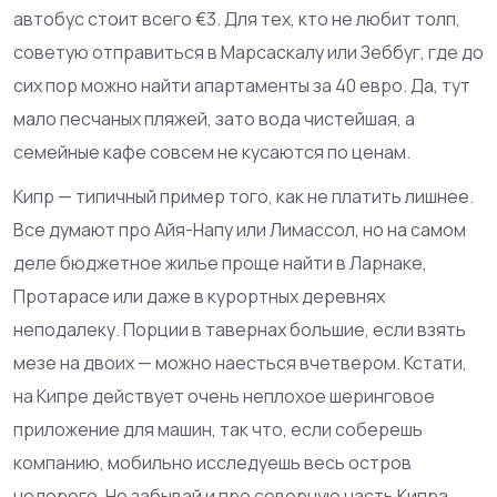
автобус стоит всего €3. Для тех, кто не любит толп,
советую отправиться в Марсаскалу или Зеббуг, где до
сих пор можно найти апартаменты за 40 евро. Да, тут
мало песчаных пляжей, зато вода чистейшая, а
семейные кафе совсем не кусаются по ценам.
Кипр — типичный пример того, как не платить лишнее.
Все думают про Айя-Напу или Лимассол, но на самом
деле бюджетное жилье проще найти в Ларнаке,
Протарасе или даже в курортных деревнях
неподалеку. Порции в тавернах большие, если взять
мезе на двоих — можно наесться вчетвером. Кстати,
на Кипре действует очень неплохое шеринговое
приложение для машин, так что, если соберешь
компанию, мобильно исследуешь весь остров
недорого. Не забывай и про северную часть Кипра,