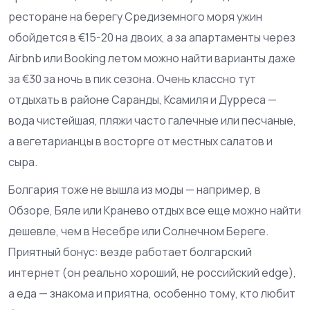
ресторане на берегу Средиземного моря ужин
обойдется в €15-20 на двоих, а за апартаменты через
Airbnb или Booking летом можно найти варианты даже
за €30 за ночь в пик сезона. Очень классно тут
отдыхать в районе Саранды, Ксамиля и Дурреса —
вода чистейшая, пляжи часто галечные или песчаные,
а вегетарианцы в восторге от местных салатов и
сыра.
Болгария тоже не вышла из моды — например, в
Обзоре, Бяле или Кранево отдых все еще можно найти
дешевле, чем в Несебре или Солнечном Береге.
Приятный бонус: везде работает болгарский
интернет (он реально хороший, не российский edge),
а еда — знакома и приятна, особенно тому, кто любит