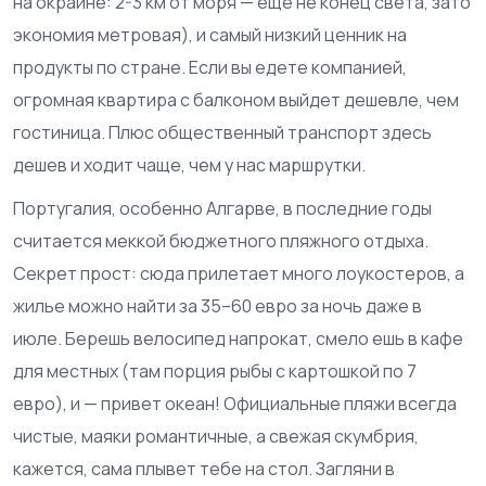
на окраине: 2-3 км от моря — еще не конец света, зато
экономия метровая), и самый низкий ценник на
продукты по стране. Если вы едете компанией,
огромная квартира с балконом выйдет дешевле, чем
гостиница. Плюс общественный транспорт здесь
дешев и ходит чаще, чем у нас маршрутки.
Португалия, особенно Алгарве, в последние годы
считается меккой бюджетного пляжного отдыха.
Секрет прост: сюда прилетает много лоукостеров, а
жилье можно найти за 35–60 евро за ночь даже в
июле. Берешь велосипед напрокат, смело ешь в кафе
для местных (там порция рыбы с картошкой по 7
евро), и — привет океан! Официальные пляжи всегда
чистые, маяки романтичные, а свежая скумбрия,
кажется, сама плывет тебе на стол. Загляни в