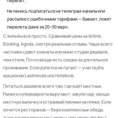
перелёт;
Не ленись подписаться на телеграм-каналы или
рассылки с ошибочными тарифами — бывает, ловят
перелеты даже за 20–30 евро.
С жильём всё просто. Сравнивай цены на Airbnb,
Booking, Agoda, смотря реальные отзывы. Чаще всего
частники сдают комнаты или мини-студии дешевле,
чем отели. Почти везде есть скидки за длительное
проживание. Если рулетка не пугает — участвуй в
аукционах Lastminute или Hotellook.
Питаться дешевле всего там, где едят местные.
Рынки и супермаркеты выручают: закупи сыр, овощи,
местную выпечку и устраивай пикники на пляже. Если
хочется ресторанов — бери комплексные обеды,
дневные предложения («menu» или «menu del dia»).