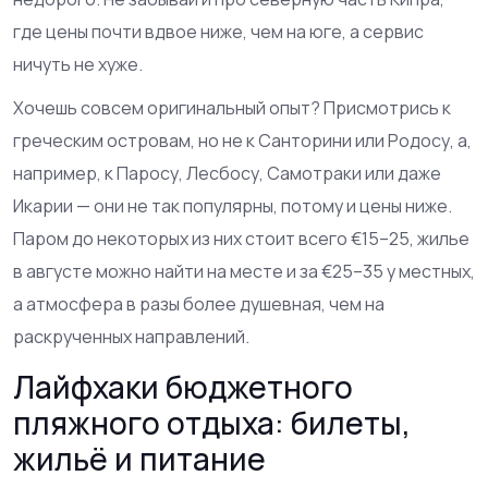
где цены почти вдвое ниже, чем на юге, а сервис
ничуть не хуже.
Хочешь совсем оригинальный опыт? Присмотрись к
греческим островам, но не к Санторини или Родосу, а,
например, к Паросу, Лесбосу, Самотраки или даже
Икарии — они не так популярны, потому и цены ниже.
Паром до некоторых из них стоит всего €15–25, жилье
в августе можно найти на месте и за €25–35 у местных,
а атмосфера в разы более душевная, чем на
раскрученных направлений.
Лайфхаки бюджетного
пляжного отдыха: билеты,
жильё и питание