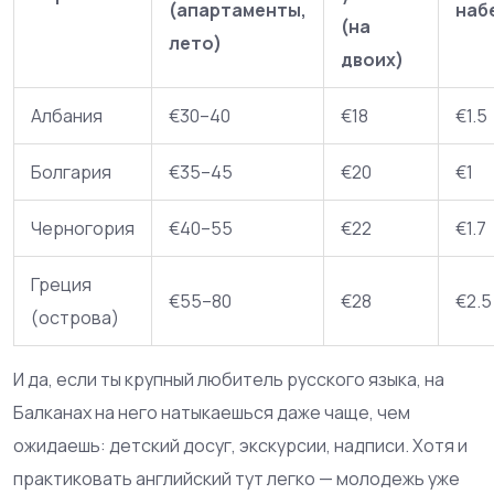
(апартаменты,
наб
(на
лето)
двоих)
Албания
€30–40
€18
€1.5
Болгария
€35–45
€20
€1
Черногория
€40–55
€22
€1.7
Греция
€55–80
€28
€2.5
(острова)
И да, если ты крупный любитель русского языка, на
Балканах на него натыкаешься даже чаще, чем
ожидаешь: детский досуг, экскурсии, надписи. Хотя и
практиковать английский тут легко — молодежь уже