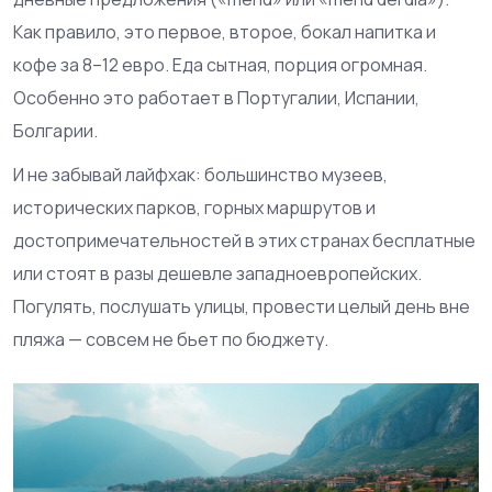
Как правило, это первое, второе, бокал напитка и
кофе за 8–12 евро. Еда сытная, порция огромная.
Особенно это работает в Португалии, Испании,
Болгарии.
И не забывай лайфхак: большинство музеев,
исторических парков, горных маршрутов и
достопримечательностей в этих странах бесплатные
или стоят в разы дешевле западноевропейских.
Погулять, послушать улицы, провести целый день вне
пляжа — совсем не бьет по бюджету.