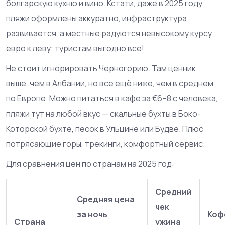
болгарскую кухню и вино. Кстати, даже в 2025 году
пляжи оформлены аккуратно, инфраструктура
развивается, а местные радуются невысокому курсу
евро к леву: туристам выгодно все!
Не стоит игнорировать Черногорию. Там ценник
выше, чем в Албании, но все ещё ниже, чем в среднем
по Европе. Можно питаться в кафе за €6–8 с человека,
пляжи тут на любой вкус — скальные бухты в Боко-
Которской бухте, песок в Ульцине или Будве. Плюс
потрясающие горы, трекинги, комфортный сервис.
Для сравнения цен по странам на 2025 год:
Средний
Средняя цена
чек
за ночь
Коф
Страна
ужина