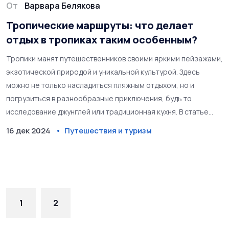
От
Варвара Белякова
Тропические маршруты: что делает
отдых в тропиках таким особенным?
Тропики манят путешественников своими яркими пейзажами,
экзотической природой и уникальной культурой. Здесь
можно не только насладиться пляжным отдыхом, но и
погрузиться в разнообразные приключения, будь то
исследование джунглей или традиционная кухня. В статье
рассматриваются причины привлекательности тропических
16 дек 2024
Путешествия и туризм
направлений, а также советы по комфортному и
безопасному путешествию. Откройте для себя красоту и
тайны тропиков до края в этом увлекательном путешествии.
1
2