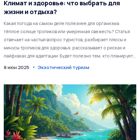
Климат и здоровье: что выбрать для
жизни и отдыха?
Какая погода на самом деле полезнее для организма:
тёплое солнце тропиков или умеренная свежесть? Статья
отвечает на частый вопрос туристов, разбирает плюсы и
минусы тропиков для здоровья, рассказывает о рисках и
лайфхаках для адаптации. Будет полезно тем, кто планирует
путешествие или переезд в тёплые края. Поговорим без
8 июн 2025
Экзотический туризм
мифов и романтики — только то, что встречается на
практике.