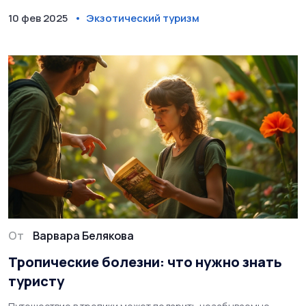
тропических регионах, как лучше подготовиться и куда
10 фев 2025
Экзотический туризм
следует отправиться. Узнайте, какие направления и советы
помогут насладиться тропическими странами без лишних
сложностей.
От
Варвара Белякова
Тропические болезни: что нужно знать
туристу