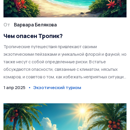
От
Варвара Белякова
Чем опасен Тропик?
Тропические путешествия привлекают своими
экзотическими пейзажами и уникальной флорой и фауной, но
также несут с собой определенные риски. В статье
обсуждаются опасности, связанные с климатом, нясытых
комаров, и советов о том, как избежать неприятных ситуаций
во время отдыха в тропиках. Узнайте, как защитить себя и
1 апр 2025
Экзотический туризм
свою семью от болезней и дискомфорта. Получите
полезные советы для безопасного и комфортного отдыха
среди тропического великолепия.