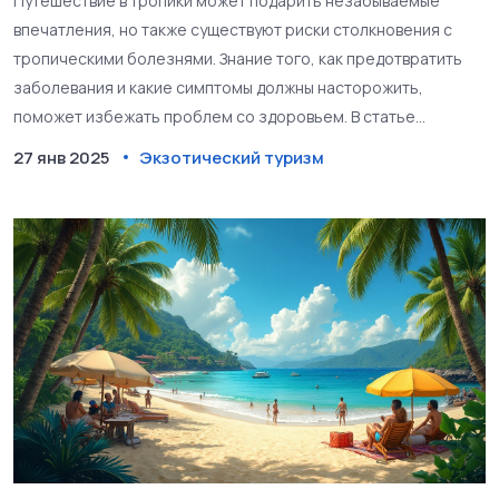
Путешествие в тропики может подарить незабываемые
впечатления, но также существуют риски столкновения с
тропическими болезнями. Знание того, как предотвратить
заболевания и какие симптомы должны насторожить,
поможет избежать проблем со здоровьем. В статье
рассматриваются основные тропические болезни,
27 янв 2025
Экзотический туризм
профилактика, и советы для туристов. Подготовленный к
поездке турист сможет спокойно наслаждаться красотой
тропиков без излишних тревог.