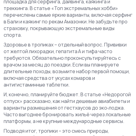
площадка для серфинга, дайвинга, каякинга и
треккинга. В статье «Топ экстремальных хобби»
перечислены самые яркие варианты, включая серфинг
в Бали и каякинг по рекам Амазонки. Не забудьте про
страховку, покрывающую экстремальные виды
спорта.
Здоровье в тропиках – отдельный вопрос. Прививки
от желтой лихорадки, гепатита А и тифа часто
требуются. Обязательно проконсультируйтесь с
врачом за месяц до поездки. Если вы планируете
длительные походы, возьмите набор первой помощи,
включая средства от укусах комаров и
антигистаминные таблетки.
И, конечно, планируйте бюджет. В статье «Недорогой
отпуск» рассказано, как найти дешевые авиабилеты и
варианты размещения от гестхаусов до эко‑лоджа.
Часто выгоднее бронировать жильё через локальные
платформы, а не крупные международные сервисы.
Подводя итог, тропики – это смесь природы,