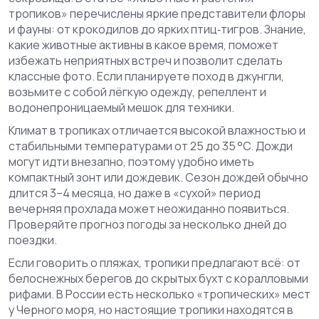
тропиков» перечислены яркие представители флоры
и фауны: от крокодилов до ярких птиц‑тигров. Знание,
какие животные активны в какое время, поможет
избежать неприятных встреч и позволит сделать
классные фото. Если планируете поход в джунгли,
возьмите с собой лёгкую одежду, репеллент и
водонепроницаемый мешок для техники.
Климат в тропиках отличается высокой влажностью и
стабильными температурами от 25 до 35 °C. Дожди
могут идти внезапно, поэтому удобно иметь
компактный зонт или дождевик. Сезон дождей обычно
длится 3–4 месяца, но даже в «сухой» период
вечерняя прохлада может неожиданно появиться.
Проверяйте прогноз погоды за несколько дней до
поездки.
Если говорить о пляжах, тропики предлагают всё: от
белоснежных берегов до скрытых бухт с коралловыми
рифами. В России есть несколько «тропических» мест
у Черного моря, но настоящие тропики находятся в