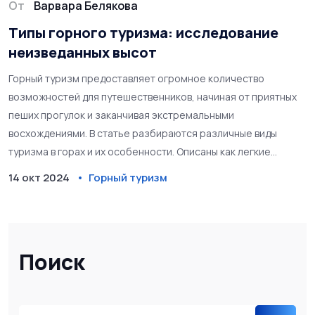
От
Варвара Белякова
Типы горного туризма: исследование
неизведанных высот
Горный туризм предоставляет огромное количество
возможностей для путешественников, начиная от приятных
пеших прогулок и заканчивая экстремальными
восхождениями. В статье разбираются различные виды
туризма в горах и их особенности. Описаны как легкие
треккинговые маршруты, так и более сложные и
14 окт 2024
Горный туризм
требовательные виды активного отдыха. Также предлагаются
полезные советы для туристов по подготовке к походам и
выбору необходимого снаряжения.
Поиск