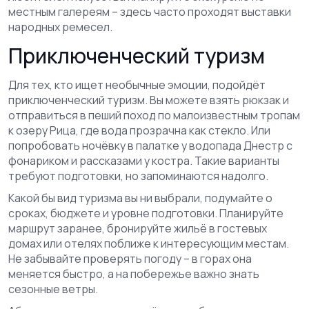
местным галереям – здесь часто проходят выставки
народных ремесел.
Приключенческий туризм
Для тех, кто ищет необычные эмоции, подойдёт
приключенческий туризм. Вы можете взять рюкзак и
отправиться в пеший поход по малоизвестным тропам
к озеру Рица, где вода прозрачна как стекло. Или
попробовать ночёвку в палатке у водопада Днестр с
фонариком и рассказами у костра. Такие варианты
требуют подготовки, но запоминаются надолго.
Какой бы вид туризма вы ни выбрали, подумайте о
сроках, бюджете и уровне подготовки. Планируйте
маршрут заранее, бронируйте жильё в гостевых
домах или отелях поближе к интересующим местам.
Не забывайте проверять погоду – в горах она
меняется быстро, а на побережье важно знать
сезонные ветры.