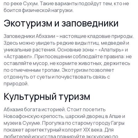
по реке Сухум. Такие варианты подойдут тем, кто не
боится физической нагрузки.
Экотуризм и заповедники
Заповедники Абхазии – настоящие кладовые природы.
Здесь можно увидеть редкие виды птиц, медведей и
уникальные растения. Основные зоны – «Алатырь» и
«Астравел». При посещении соблюдайте правила: не
оставляйте мусор, не кормите животных, держитесь
по отмеченным тропам. Экотуризм позволяет
отдохнуть от суеты и почувствовать связь с
природой.
Культурный туризм
Абхазия богата историей. Стоит посетить
Новоафонскую крепость, царский дворец в Апше и
музеи в Сухуме. Прогулка по старому городу Гагры
покажет архитектурный колорит XIX века. Для
любителей искусства планируйте экскурсию по