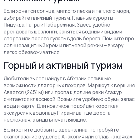
Если хочется солнца, мягкого песка и теплого моря,
выбирайте пляжный туризм. Главные курорты –
Пицунда, Гагра и Набережная. Здесь удобно
арендовать шезлонги, заняться водными видами
спорта или просто гулять вдоль берега. Помните про
солнцезащитный крем и питьевой режим – в жару
легко обезвоживаться.
Горный и активный туризм
Любители высот найдут в Абхазии отличные
возможности для горных походов. Маршрут к вершине
Аваятся (2451 м) или тропа к долине реки Агажур
считается классикой. Возьмите удобную обувь, запас
воды и карту. Для новичков подойдёт короткая
экскурсия к водопаду Пирамида, где дорога
несложная, а виды впечатляющие.
Если хотите добавить адреналина, попробуйте
скалолазание в ущелье Анакопия или сплав на каяках