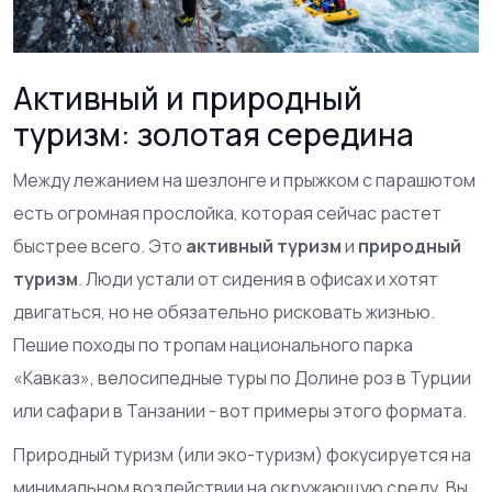
Активный и природный
туризм: золотая середина
Между лежанием на шезлонге и прыжком с парашютом
есть огромная прослойка, которая сейчас растет
быстрее всего. Это
активный туризм
и
природный
туризм
. Люди устали от сидения в офисах и хотят
двигаться, но не обязательно рисковать жизнью.
Пешие походы по тропам национального парка
«Кавказ», велосипедные туры по Долине роз в Турции
или сафари в Танзании - вот примеры этого формата.
Природный туризм (или эко-туризм) фокусируется на
минимальном воздействии на окружающую среду. Вы