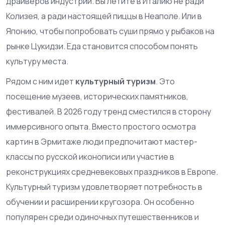
драйверов индустрии. Вы летите в Италию не ради
Колизея, а ради настоящей пиццы в Неаполе. Или в
Японию, чтобы попробовать суши прямо у рыбаков на
рынке Цукидзи. Еда становится способом понять
культуру места.
Рядом с ним идет
культурный туризм
. Это
посещение музеев, исторических памятников,
фестивалей. В 2026 году тренд сместился в сторону
иммерсивного опыта. Вместо простого осмотра
картин в Эрмитаже люди предпочитают мастер-
классы по русской иконописи или участие в
реконструкциях средневековых праздников в Европе.
Культурный туризм удовлетворяет потребность в
обучении и расширении кругозора. Он особенно
популярен среди одиночных путешественников и