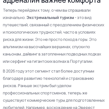
Теперь перейдем к тому, о чем вы спрашивали
изначально.
Экстремальный туризм
- это вид
путешествий, связанный с преодолением физических
и психологических трудностей, часто в условиях
риска для жизни.
Это не просто поход в горы. Это
альпинизм на высочайших вершинах, спуски по
каньонам, дайвинг в затопленных подводных лодках
или серфинг на гигантских волнах в Португалии.
В 2026 году этот сегмент стал более доступным
благодаря развитию технологий и страхованию
рисков. Раньше экстрим был уделом
профессиональных спортсменов, теперь же
существуют коммерческие туры для подготовленных
любителей. Например, восхождение на Эверест