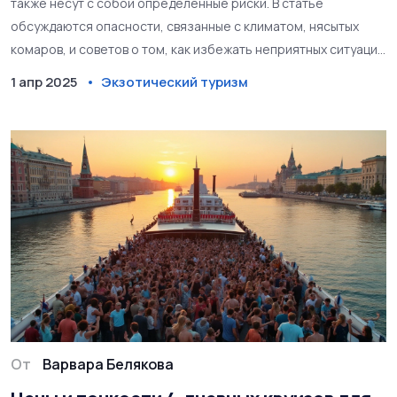
также несут с собой определенные риски. В статье
обсуждаются опасности, связанные с климатом, нясытых
комаров, и советов о том, как избежать неприятных ситуаций
во время отдыха в тропиках. Узнайте, как защитить себя и
1 апр 2025
Экзотический туризм
свою семью от болезней и дискомфорта. Получите
полезные советы для безопасного и комфортного отдыха
среди тропического великолепия.
От
Варвара Белякова