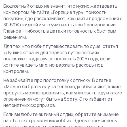
Бюджетный отдых не значит, что нужно жертвовать
комфортом. Читайте «Горящие туры: тонкости
покупки», где рассказывают, как найти предложения с
30‑60% скидкой и что учитывать при бронировании.
Главное – гибкость в датах и готовность к быстрым
решениям.
Для тех, кто любит путешествовать по суше, статья
«Лучшие страны для первого путешествия»
подскажет, куда лучше поехать в 2025 году, если
хотите увидеть мир, но держать расходы под
контролем.
Не забывайте про подготовку к отпуску. В статье
«Можно ли брать еду на теплоход» объясняют, какие
продукты можно провозить, как упаковать еду и какие
ограничения могут быть на борту. Это избавит от
неприятных сюрпризов.
Если вы любите активный отдых, обратите внимание
на «Топ экстремальных хобби». Здесь перечислены
виды активности от прыжков с парашютом до