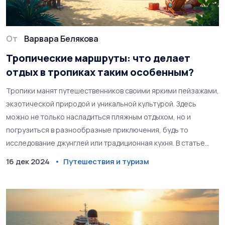
От
Варвара Белякова
Тропические маршруты: что делает
отдых в тропиках таким особенным?
Тропики манят путешественников своими яркими пейзажами,
экзотической природой и уникальной культурой. Здесь
можно не только насладиться пляжным отдыхом, но и
погрузиться в разнообразные приключения, будь то
исследование джунглей или традиционная кухня. В статье
рассматриваются причины привлекательности тропических
16 дек 2024
Путешествия и туризм
направлений, а также советы по комфортному и
безопасному путешествию. Откройте для себя красоту и
тайны тропиков до края в этом увлекательном путешествии.