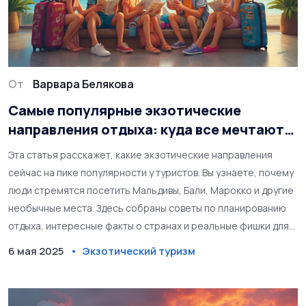
От
Варвара Белякова
Самые популярные экзотические
направления отдыха: куда все мечтают
поехать
Эта статья расскажет, какие экзотические направления
сейчас на пике популярности у туристов. Вы узнаете, почему
люди стремятся посетить Мальдивы, Бали, Марокко и другие
необычные места. Здесь собраны советы по планированию
отдыха, интересные факты о странах и реальные фишки для
путешественников. Каждый пункт написан простым и
6 мая 2025
Экзотический туризм
понятным языком, без сложных терминов и бюрократии.
Читайте, чтобы выбрать для себя идеальное место для
незабываемого отпуска.