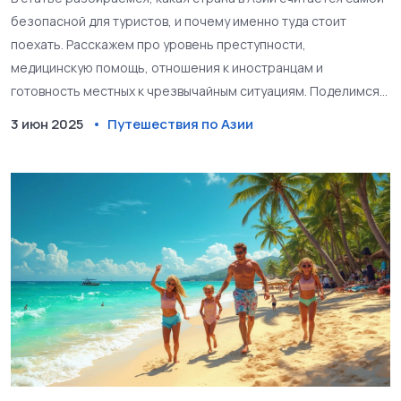
безопасной для туристов, и почему именно туда стоит
поехать. Расскажем про уровень преступности,
медицинскую помощь, отношения к иностранцам и
готовность местных к чрезвычайным ситуациям. Поделимся
интересными фактами и личными советами, которые помогут
3 июн 2025
Путешествия по Азии
выбрать лучшее направление для спокойного отдыха. Вы
узнаете, на что обращать внимание при планировании
поездки и какие меры предосторожности реально нужны.
Статья полезна тем, кто ценит комфорт и безопасность.