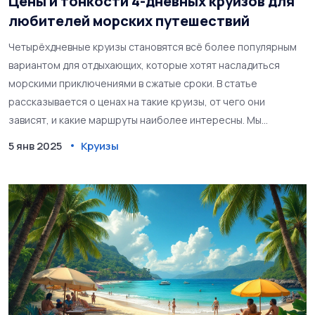
Цены и тонкости 4-дневных круизов для
любителей морских путешествий
Четырёхдневные круизы становятся всё более популярным
вариантом для отдыхающих, которые хотят насладиться
морскими приключениями в сжатые сроки. В статье
рассказывается о ценах на такие круизы, от чего они
зависят, и какие маршруты наиболее интересны. Мы
обсудим, на что стоит обращать внимание при выборе
5 янв 2025
Круизы
круиза и как можно сэкономить. Также дано несколько
советов для новичков в круизных путешествиях.