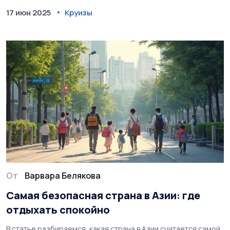
на борту. Прочитав, вы узнаете, почему круиз может стать
17 июн 2025
Круизы
идеальным отдыхом даже для тех, кто боится скуки или
морской болезни.
От
Варвара Белякова
Самая безопасная страна в Азии: где
отдыхать спокойно
В статье разбираемся, какая страна в Азии считается самой