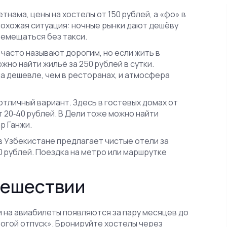
тнама, цены на хостелы от 150 рублей, а «фо» в
 похожая ситуация: ночные рынки дают дешёву
ремещаться без такси.
часто называют дорогим, но если жить в
жно найти жильё за 250 рублей в сутки.
да дешевле, чем в ресторанах, и атмосфера
отличный вариант. Здесь в гостевых домах от
ит 20‑40 рублей. В Дели тоже можно найти
р Ганжи.
в Узбекистане предлагает чистые отели за
30 рублей. Поездка на метро или маршрутке
тешествии
 на авиабилеты появляются за пару месяцев до
рогой отпуск». Бронируйте хостелы через