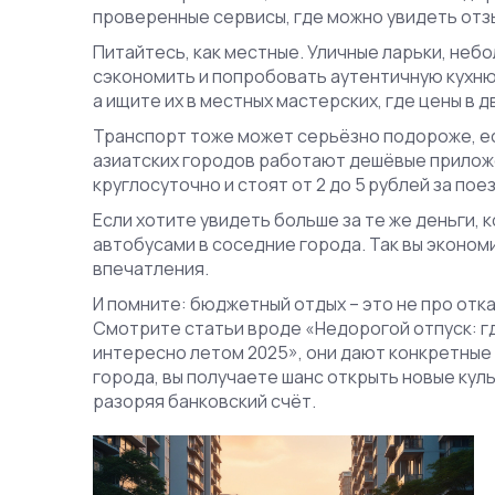
проверенные сервисы, где можно увидеть отз
Питайтесь, как местные. Уличные ларьки, неб
сэкономить и попробовать аутентичную кухню.
а ищите их в местных мастерских, где цены в д
Транспорт тоже может серьёзно подороже, ес
азиатских городов работают дешёвые приложе
круглосуточно и стоят от 2 до 5 рублей за поез
Если хотите увидеть больше за те же деньги, 
автобусами в соседние города. Так вы эконом
впечатления.
И помните: бюджетный отдых – это не про отка
Смотрите статьи вроде «Недорогой отпуск: г
интересно летом 2025», они дают конкретные
города, вы получаете шанс открыть новые кул
разоряя банковский счёт.