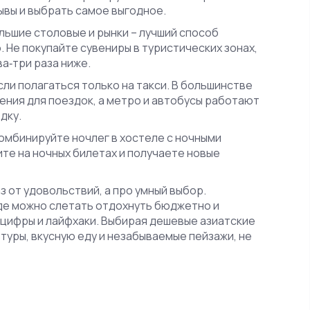
ывы и выбрать самое выгодное.
ольшие столовые и рынки – лучший способ
 Не покупайте сувениры в туристических зонах,
ва‑три раза ниже.
ли полагаться только на такси. В большинстве
ния для поездок, а метро и автобусы работают
дку.
комбинируйте ночлег в хостеле с ночными
ите на ночных билетах и получаете новые
з от удовольствий, а про умный выбор.
де можно слетать отдохнуть бюджетно и
 цифры и лайфхаки. Выбирая дешевые азиатские
ьтуры, вкусную еду и незабываемые пейзажи, не