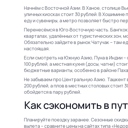
Начнём с Восточной Азии. В Ханое, столице Вье
уличных киосках стоит 30 рублей. В Хошимине
еду и сувениры, а метро позволяет быстро пе
Перенесёмся в Юго‑Восточную часть. Бангкок 
кварталах, удалённых от туристических зон, мо
Обязательно зайдите в рынок Чатучак – там е
настоящая.
Если смотреть на Южную Азию, Пуна в Индии – 
100 рублей, а местная кухня (досы, чатни) сто
бюджетные варианты, особенно в районе Паха
Не забываем про Центральную Азию. Ташкент 
200 рублей, а плов в местных столовых стоит 
обойдется в пару рублей.
Как сэкономить в пу
Планируйте поездку заранее. Сезонные скидки
вылета – сравните цены на сайтах типа «Недо