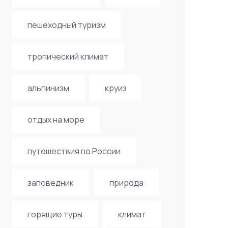
пешеходный туризм
тропический климат
альпинизм
круиз
отдых на море
путешествия по России
заповедник
природа
горящие туры
климат