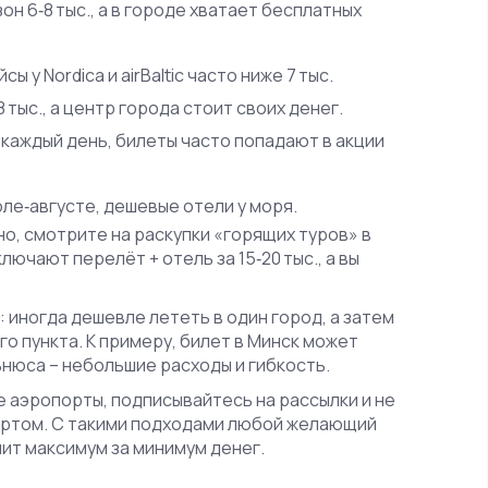
он 6‑8 тыс., а в городе хватает бесплатных
ы у Nordica и airBaltic часто ниже 7 тыс.
 8 тыс., а центр города стоит своих денег.
каждый день, билеты часто попадают в акции
ле‑августе, дешевые отели у моря.
но, смотрите на раскупки «горящих туров» в
лючают перелёт + отель за 15‑20 тыс., а вы
иногда дешевле лететь в один город, а затем
о пункта. К примеру, билет в Минск может
ьнюса – небольшие расходы и гибкость.
е аэропорты, подписывайтесь на рассылки и не
ортом. С такими подходами любой желающий
чит максимум за минимум денег.