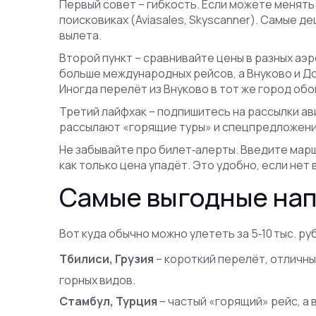
Первый совет – гибкость. Если можете менять
поисковиках (Aviasales, Skyscanner). Самые д
вылета.
Второй пункт – сравнивайте цены в разных а
больше международных рейсов, а Внуково и Д
Иногда перелёт из Внуково в тот же город об
Третий лайфхак – подпишитесь на рассылки а
рассылают «горящие туры» и спецпредложения
Не забывайте про билет‑алерты. Введите марш
как только цена упадёт. Это удобно, если не
Самые выгодные нап
Вот куда обычно можно улететь за 5‑10 тыс. р
Тбилиси, Грузия
– короткий перелёт, отличны
горных видов.
Стамбул, Турция
– частый «горящий» рейс, а в