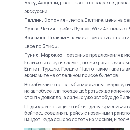
Баку, Азербайджан
– часто попадает в диапаз
экскурсий.
Таллин, Эстония
– лето в Балтике, цены на рейс
Прага, Чехия
– рейсы Ryanair, Wizz Air, цены от
Варшава, Польша
– лоукостеры летают почти 
«все по 5 тыс.».
Тунис, Марокко
– сезонные предложения в ию
Если хотите чуть дальше, но всё равно эконом
Египет, Турцию, Грецию. Часто такие пакеты вк
экономите на отдельном поиске билетов.
Не забывайте про комбинированные маршруты: 
на автобусе или поезде добраться до конечног
стоить дешевле, а дальше уже автобус до Вил
Подводя итог: ищите гибкие даты, сравнивайт
бойтесь соединять рейсы с наземным трансп
найдёт, куда дешево лететь из Москвы, и полу