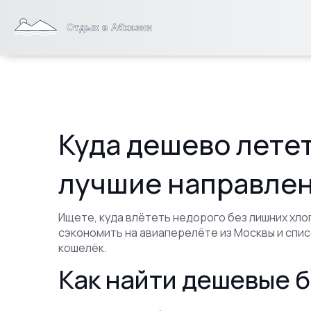
Куда дешево летет
лучшие направлен
Ищете, куда влётеть недорого без лишних хл
сэкономить на авиаперелёте из Москвы и спис
кошелёк.
Как найти дешевые 