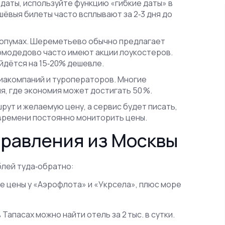
 даты, используйте функцию «гибкие даты» в
ешёвыя билеты часто всплывают за 2‑3 дня до
эропумах. Шереметьево обычно предлагает
омодедово часто имеют акции лоукостеров.
ойдётся на 15‑20% дешевле.
виакомпаний и туроператоров. Многие
, где экономия может достигать 50 %.
рут и желаемую цену, а сервис будет писать,
т времени постоянно мониторить цены.
равления из Москвы
ублей туда‑обратно:
е цены у «Аэрофлота» и «Укрсела», плюс море
 Тапасах можно найти отель за 2 тыс. в сутки.