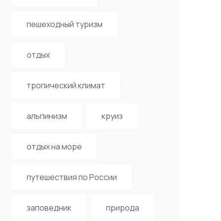
пешеходный туризм
отдых
тропический климат
альпинизм
круиз
отдых на море
путешествия по России
заповедник
природа