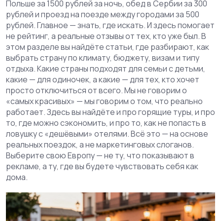
Польше за 1500 рублей за ночь, обед в Сербии за 300
рублей и проезд на поезде между городами за 500
рублей. Главное — знать, где искать. И здесь помогает
не рейтинг, а реальные отзывы от тех, кто уже был. В
этом разделе вы найдёте статьи, где разбирают, как
выбрать страну по климату, бюджету, визам и типу
отдыха. Какие страны подходят для семьи с детьми,
какие — для одиночек, а какие — для тех, кто хочет
просто отключиться от всего. Мы не говорим о
«самых красивых» — мы говорим о том, что реально
работает. Здесь вы найдёте и про горящие туры, и про
то, где можно сэкономить, и про то, как не попасть в
ловушку с «дешёвыми» отелями. Всё это — на основе
реальных поездок, а не маркетинговых слоганов.
Выберите свою Европу — не ту, что показывают в
рекламе, а ту, где вы будете чувствовать себя как
дома.