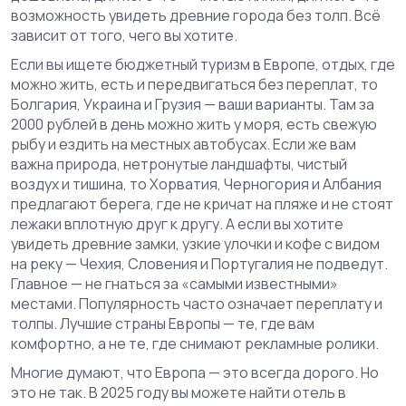
возможность увидеть древние города без толп. Всё
зависит от того, чего вы хотите.
Если вы ищете
бюджетный туризм в Европе
,
отдых, где
можно жить, есть и передвигаться без переплат
, то
Болгария, Украина и Грузия — ваши варианты. Там за
2000 рублей в день можно жить у моря, есть свежую
рыбу и ездить на местных автобусах. Если же вам
важна
природа
,
нетронутые ландшафты, чистый
воздух и тишина
, то Хорватия, Черногория и Албания
предлагают берега, где не кричат на пляже и не стоят
лежаки вплотную друг к другу. А если вы хотите
увидеть древние замки, узкие улочки и кофе с видом
на реку — Чехия, Словения и Португалия не подведут.
Главное — не гнаться за «самыми известными»
местами. Популярность часто означает переплату и
толпы. Лучшие страны Европы — те, где вам
комфортно, а не те, где снимают рекламные ролики.
Многие думают, что Европа — это всегда дорого. Но
это не так. В 2025 году вы можете найти отель в