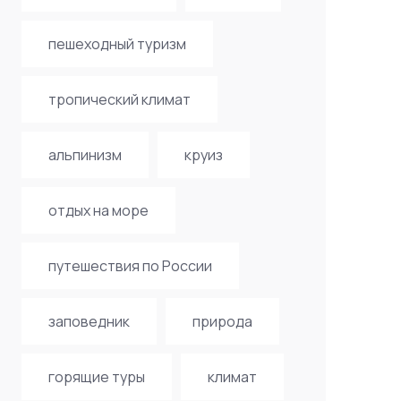
пешеходный туризм
тропический климат
альпинизм
круиз
отдых на море
путешествия по России
заповедник
природа
горящие туры
климат