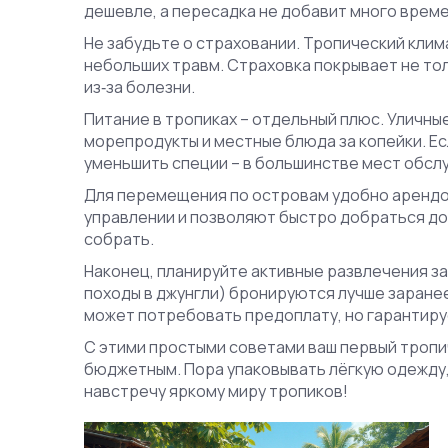
дешевле, а пересадка не добавит много време
Не забудьте о страховании. Тропический клим
небольших травм. Страховка покрывает не тол
из‑за болезни.
Питание в тропиках – отдельный плюс. Уличны
морепродукты и местные блюда за копейки. Е
уменьшить специи – в большинстве мест обсл
Для перемещения по островам удобно арендов
управлении и позволяют быстро добраться до 
собрать.
Наконец, планируйте активные развлечения зар
походы в джунгли) бронируются лучше заранее
может потребовать предоплату, но гарантиру
С этими простыми советами ваш первый тропич
бюджетным. Пора упаковывать лёгкую одежду
навстречу яркому миру тропиков!