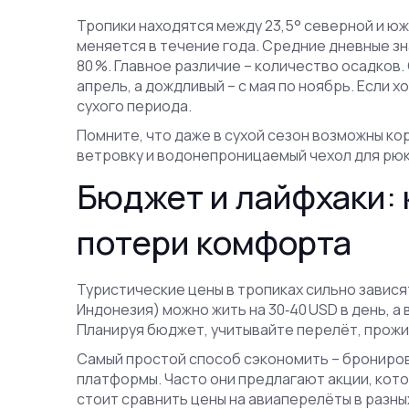
Тропики находятся между 23,5° северной и ю
меняется в течение года. Средние дневные зн
80 %. Главное различие – количество осадков.
апрель, а дождливый – с мая по ноябрь. Если 
сухого периода.
Помните, что даже в сухой сезон возможны ко
ветровку и водонепроницаемый чехол для рюкз
Бюджет и лайфхаки: 
потери комфорта
Туристические цены в тропиках сильно зависят
Индонезия) можно жить на 30‑40 USD в день, а 
Планируя бюджет, учитывайте перелёт, прожи
Самый простой способ сэкономить – брониров
платформы. Часто они предлагают акции, кото
стоит сравнить цены на авиаперелёты в разны