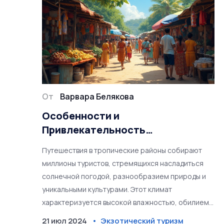
От
Варвара Белякова
Особенности и
Привлекательность
Тропического Туризма
Путешествия в тропические районы собирают
миллионы туристов, стремящихся насладиться
солнечной погодой, разнообразием природы и
уникальными культурами. Этот климат
характеризуется высокой влажностью, обилием
осадков и теплом на протяжении всего года.
21 июл 2024
Экзотический туризм