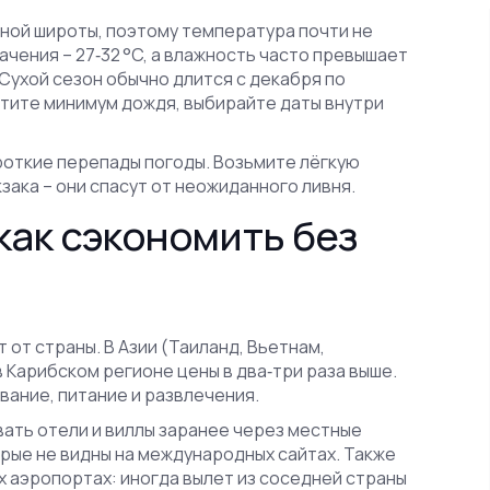
жной широты, поэтому температура почти не
ачения – 27‑32 °C, а влажность часто превышает
 Сухой сезон обычно длится с декабря по
хотите минимум дождя, выбирайте даты внутри
роткие перепады погоды. Возьмите лёгкую
ака – они спасут от неожиданного ливня.
как сэкономить без
 от страны. В Азии (Таиланд, Вьетнам,
в Карибском регионе цены в два‑три раза выше.
вание, питание и развлечения.
ать отели и виллы заранее через местные
рые не видны на международных сайтах. Также
х аэропортах: иногда вылет из соседней страны