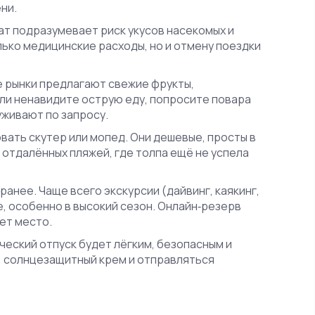
ни.
ат подразумевает риск укусов насекомых и
ько медицинские расходы, но и отмену поездки
е рынки предлагают свежие фрукты,
сли ненавидите острую еду, попросите повара
уживают по запросу.
ать скутер или мопед. Они дешевые, просты в
отдалённых пляжей, где толпа ещё не успела
анее. Чаще всего экскурсии (дайвинг, каякинг,
, особенно в высокий сезон. Онлайн‑резерв
ет место.
еский отпуск будет лёгким, безопасным и
, солнцезащитный крем и отправляться