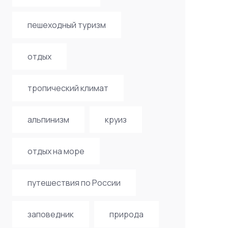
пешеходный туризм
отдых
тропический климат
альпинизм
круиз
отдых на море
путешествия по России
заповедник
природа