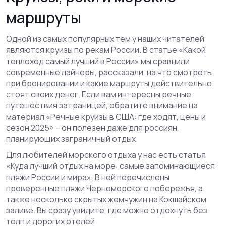
маршруты
Одной из самых популярных тем у наших читателей
являются круизы по рекам России. В статье «Какой
теплоход самый лучший в России» мы сравнили
современные лайнеры, рассказали, на что смотреть
при бронировании и какие маршруты действительно
стоят своих денег. Если вам интересны речные
путешествия за границей, обратите внимание на
материал «Речные круизы в США: где ходят, цены и
сезон 2025» – он полезен даже для россиян,
планирующих заграничный отдых.
Для любителей морского отдыха у нас есть статья
«Куда лучший отдых на море: самые запоминающиеся
пляжи России и мира». В ней перечислены
проверенные пляжи Черноморского побережья, а
также несколько скрытых жемчужин на Кокшайском
заливе. Вы сразу увидите, где можно отдохнуть без
толп и дорогих отелей.