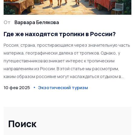
От
Варвара Белякова
Где же находятся тропики в России?
Россия, страна, простирающаяся через значительную часть
материка, географически далека от тропиков. Однако, у
путешественников возникает интерес к тропическим
направлениям из России. В этой статье мы рассмотрим,
каким образом россияне могут наслаждаться отдыхом в
тропических регионах, как лучше подготовиться и куда
10 фев 2025
Экзотический туризм
следует отправиться. Узнайте, какие направления и советы
помогут насладиться тропическими странами без лишних
сложностей.
Поиск