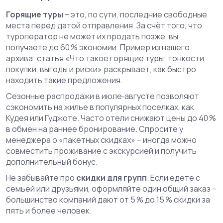
Горящие туры
– это, по сути, последние свободные
места перед датой отправления. За счёт того, что
туроператор не может их продать позже, вы
получаете до 60 % экономии. Пример из нашего
архива: статья «Что такое горящие туры: тонкости
покупки, выгоды и риски» раскрывает, как быстро
находить такие предложения.
Сезонные распродажи в июле‑августе позволяют
сэкономить на жилье в популярных поселках, как
Кудея или Гуджоте. Часто отели снижают цены до 40 %
в обмен на раннее бронирование. Спросите у
менеджера о «пакетных скидках» – иногда можно
совместить проживание с экскурсией и получить
дополнительный бонус.
Не забывайте про
скидки для групп
. Если едете с
семьей или друзьями, оформляйте один общий заказ –
большинство компаний дают от 5 % до 15 % скидки за
пять и более человек.