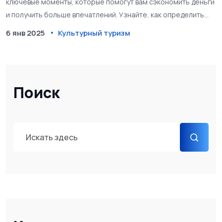
ключевые моменты, которые помогут вам сэкономить деньги
и получить больше впечатлений. Узнайте, как определить
подходящий момент для покупки и на что обратить внимание
6 янв 2025
Культурный туризм
для успешной поездки. Дополнительно читатели смогут
познакомиться с советами от специалистов и любителей
путешествий. Подробно описаны преимущества и недостатки
горящих туров в исторические места.
Поиск