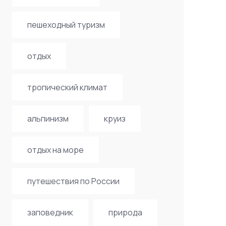
пешеходный туризм
отдых
тропический климат
альпинизм
круиз
отдых на море
путешествия по России
заповедник
природа