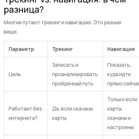
разница?
Многие путают трекинг и навигацию. Это разные
вещи.
Параметр
Трекинг
Навигация
Записать и
Показать,
Цель
проанализировать
куда идти
пройденный путь
прямо сейча
Только если
Работает без
Да, если скачаны
карты
интернета?
карты
скачаны и
настроены