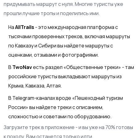
придумывать маршрут с нуля. Многие туристы уже
прошли лучшие тропы и поделились ими.
На
AllTrails
- это
международная платформа с
тысячами проверенных треков, включая маршруты
по Кавказу и Сибири
вы найдете маршруты с
оценками, отзывами и фотографиями.
В
TwoNav
есть раздел «Общественные треки» - там
российские туристы выкладывают маршруты из
Крыма, Кавказа, Алтая.
В Telegram-каналах вроде «Пешеходный туризм
России» вы найдете треки с описанием,
сложностью и советами по оборудованию.
Загрузите трек в приложение - и вы уже на 70% готовы
к походу. Вам останется только идти.