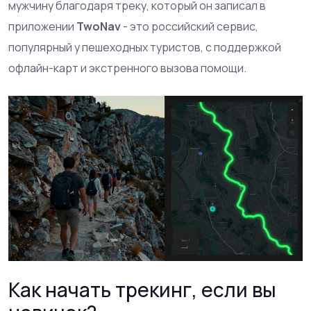
мужчину благодаря треку, который он записал в
приложении
TwoNav
- это
российский сервис,
популярный у пешеходных туристов, с поддержкой
офлайн-карт и экстренного вызова помощи
.
Как начать трекинг, если вы