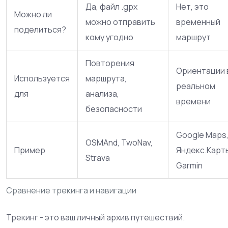
Да, файл .gpx
Нет, это
Можно ли
можно отправить
временный
поделиться?
кому угодно
маршрут
Повторения
Ориентации 
Используется
маршрута,
реальном
для
анализа,
времени
безопасности
Google Maps
OSMAnd, TwoNav,
Пример
Яндекс.Карт
Strava
Garmin
Сравнение трекинга и навигации
Трекинг - это ваш личный архив путешествий.