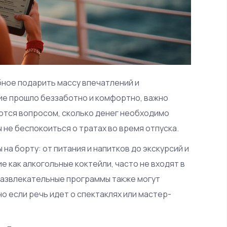
бное подарить массу впечатлений и
ие прошло беззаботно и комфортно, важно
ются вопросом, сколько денег необходимо
бы не беспокоиться о тратах во время отпуска.
на борту: от питания и напитков до экскурсий и
ие как алкогольные коктейли, часто не входят в
Развлекательные программы также могут
 если речь идет о спектаклях или мастер-