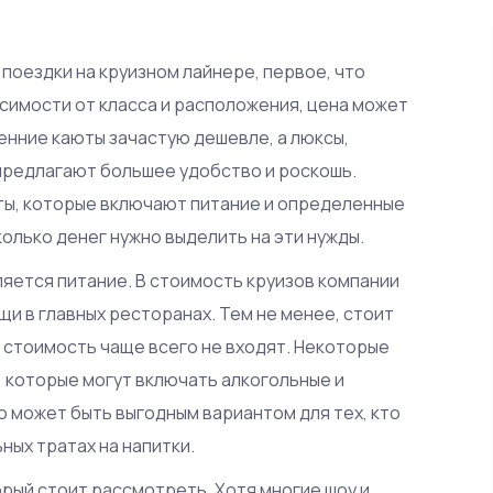
 поездки на круизном лайнере, первое, что
исимости от класса и расположения, цена может
енние каюты зачастую дешевле, а люксы,
 предлагают большее удобство и роскошь.
ты, которые включают питание и определенные
колько денег нужно выделить на эти нужды.
яется питание. В стоимость круизов компании
щи в главных ресторанах. Тем не менее, стоит
в стоимость чаще всего не входят. Некоторые
, которые могут включать алкогольные и
о может быть выгодным вариантом для тех, кто
ых тратах на напитки.
орый стоит рассмотреть. Хотя многие шоу и