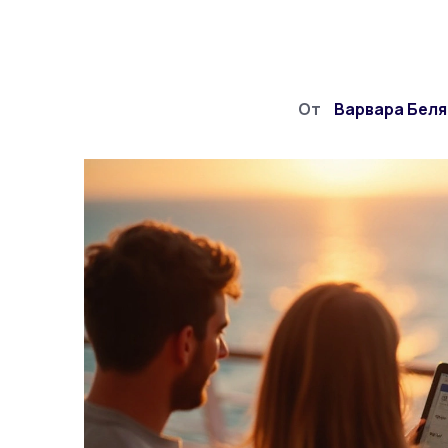
От
Варвара Бел