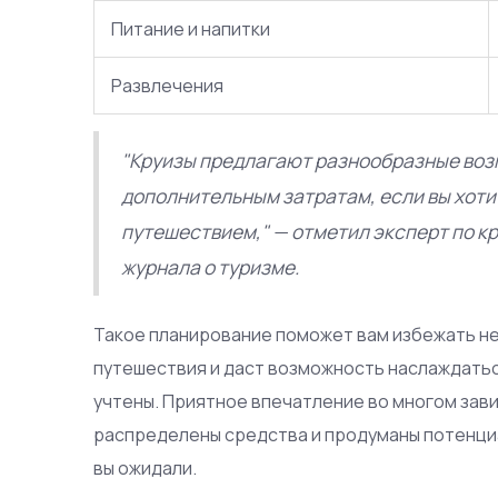
Питание и напитки
Развлечения
"Круизы предлагают разнообразные возм
дополнительным затратам, если вы хот
путешествием," — отметил эксперт по к
журнала о туризме.
Такое планирование поможет вам избежать н
путешествия и даст возможность наслаждатьс
учтены. Приятное впечатление во многом зави
распределены средства и продуманы потенциа
вы ожидали.