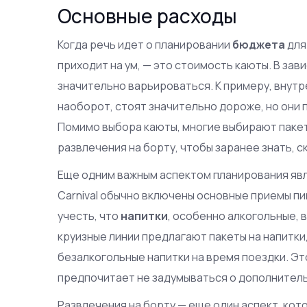
Основные расходы
Когда речь идет о планировании
бюджета
для
приходит на ум, — это стоимость каюты. В зав
значительно варьироваться. К примеру, внутр
наоборот, стоят значительно дороже, но они
Помимо выбора каюты, многие выбирают паке
развлечения на борту, чтобы заранее знать, с
Еще одним важным аспектом планирования явл
Carnival обычно включены основные приемы пи
учесть, что
напитки
, особенно алкогольные, 
круизные линии предлагают пакеты на напитки
безалкогольные напитки на время поездки. Эт
предпочитает не задумываться о дополнительн
Развлечения на борту — еще один аспект, кот