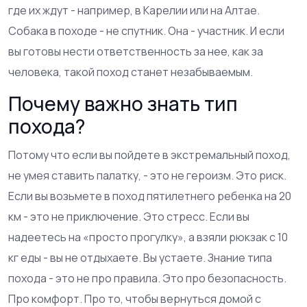
где их ждут - например, в Карелии или на Алтае.
Собака в походе - не спутник. Она - участник. И если
вы готовы нести ответственность за нее, как за
человека, такой поход станет незабываемым.
Почему важно знать тип
похода?
Потому что если вы пойдете в экстремальный поход,
не умея ставить палатку, - это не героизм. Это риск.
Если вы возьмете в поход пятилетнего ребенка на 20
км - это не приключение. Это стресс. Если вы
надеетесь на «просто прогулку», а взяли рюкзак с 10
кг еды - вы не отдыхаете. Вы устаете. Знание типа
похода - это не про правила. Это про безопасность.
Про комфорт. Про то, чтобы вернуться домой с