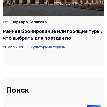
От
Варвара Белякова
Раннее бронирование или горящие туры:
что выбрать для поездки по
историческим местам
26 апр 2026
Культурный туризм
Поиск