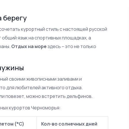
а берегу
 сочетать курортный стиль с настоящей русской
 общий язык на спортивных площадках, а
раны.
Отдых на море
здесь – это не только
чужины
тный своими живописными заливами и
то для любителей активного отдыха.
сли повезет, можно встретить дельфинов.
рных курортов Черноморья:
летом (°C)
Кол-во солнечных дней