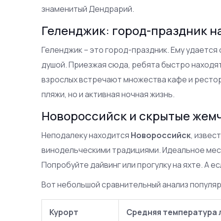
знаменитый Дендрарий.
Геленджик: город-праздник н
Геленджик – это город-праздник. Ему удается
душой. Приезжая сюда, ребята быстро находят
взрослых встречают множества кафе и ресто
пляжи, но и активная ночная жизнь.
Новороссийск и скрытые жем
Неподалеку находится
Новороссийск
, извес
винодельческими традициями. Идеальное мес
Попробуйте дайвинг или прогулку на яхте. А е
Вот небольшой сравнительный анализ популя
Курорт
Средняя температура 