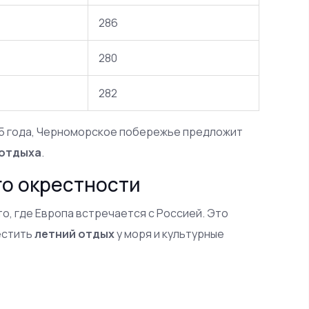
286
280
282
025 года, Черноморское побережье предложит
 отдыха
.
го окрестности
о, где Европа встречается с Россией. Это
естить
летний отдых
у моря и культурные