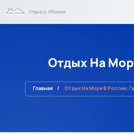
Отдых На Мор
Главная
Отдых На Море В России: Г