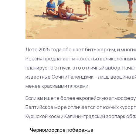
Лето 2025 года обещает быть жарким, и многи
Россия предлагает множество великолепных ме
планируете отпуск, это отличный выбор. Нача
известные Сочи и Геленджик – лишь вершина а
менее красивыми пляжами.
Если вы ищете более европейскую атмосферу,
Балтийское море отличается от южных курорто
Куршской косы и Калининградский зоопарк обя
Черноморское побережье