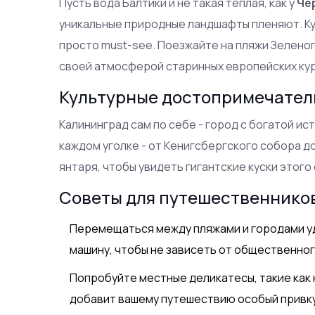
Пусть вода Балтики и не такая тёплая, как у
Че
уникальные природные ландшафты пленяют. Ку
просто must-see. Поезжайте на пляжи Зеленог
своей атмосферой старинных европейских ку
Культурные достопримечател
Калининград сам по себе - город с богатой и
каждом уголке - от Кенигсбергского собора до
янтаря, чтобы увидеть гигантские куски этого
Советы для путешественнико
Перемещаться между пляжами и городами у
машину, чтобы не зависеть от общественног
Попробуйте местные деликатесы, такие как 
добавит вашему путешествию особый привку