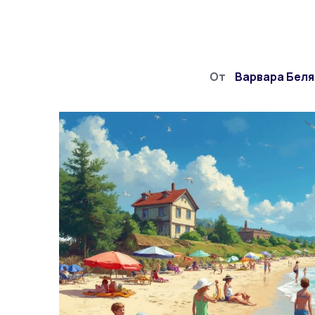
От
Варвара Беля