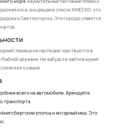
рного моря
, изумительные песчаные пляжи и
ршская коса, входящая в список ЮНЕСКО, это
радска и Светлогорска. Эти города славятся
рортов.
ьности
сторией. Немецкое наследие чувствуется в
 Рыбной деревни. Не забудьте зайти в музей
 солнечного камня.
в
добнее всего на автомобиле. Арендуйте
о транспорта.
кёнигсбергские клопсы и янтарный мед. Это
с.