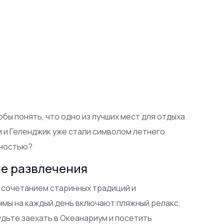
е
обы понять, что одно из лучших мест для отдыха
 и Геленджик уже стали символом летнего
рностью?
е развлечения
 сочетанием старинных традиций и
мы на каждый день включают пляжный релакс,
удьте заехать в Океанариум и посетить