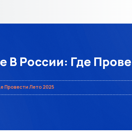
е В России: Где Прове
де Провести Лето 2025