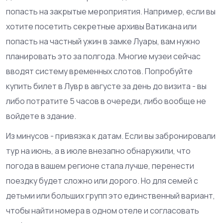
попасть на закрытые мероприятия. Например, если вы
хотите посетить секретные архивы Ватикана или
попасть на частный ужин в замке Луары, вам нужно
планировать это за полгода. Многие музеи сейчас
вводят систему временных слотов. Попробуйте
купить билет в Лувр в августе за день до визита - вы
либо потратите 5 часов в очереди, либо вообще не
войдете в здание.
Из минусов - привязка к датам. Если вы забронировали
тур на июнь, а в июле внезапно обнаружили, что
погода в вашем регионе стала лучше, перенести
поездку будет сложно или дорого. Но для семей с
детьми или больших групп это единственный вариант,
чтобы найти номера в одном отеле и согласовать