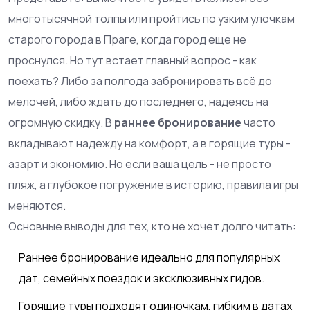
многотысячной толпы или пройтись по узким улочкам
старого города в Праге, когда город еще не
проснулся. Но тут встает главный вопрос - как
поехать? Либо за полгода забронировать всё до
мелочей, либо ждать до последнего, надеясь на
огромную скидку. В
раннее бронирование
часто
вкладывают надежду на комфорт, а в горящие туры -
азарт и экономию. Но если ваша цель - не просто
пляж, а глубокое погружение в историю, правила игры
меняются.
Основные выводы для тех, кто не хочет долго читать:
Раннее бронирование идеально для популярных
дат, семейных поездок и эксклюзивных гидов.
Горящие туры подходят одиночкам, гибким в датах