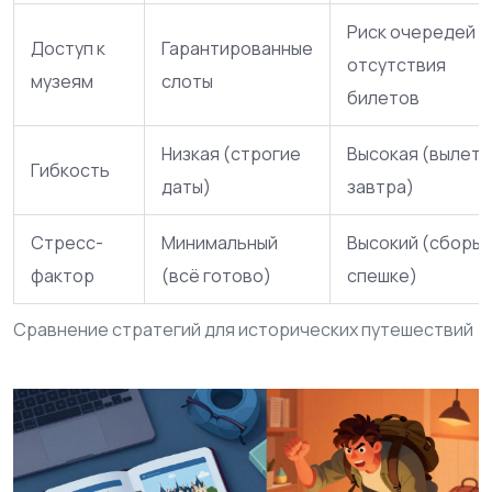
Риск очередей и
Доступ к
Гарантированные
отсутствия
музеям
слоты
билетов
Низкая (строгие
Высокая (вылет
Гибкость
даты)
завтра)
Стресс-
Минимальный
Высокий (сборы 
фактор
(всё готово)
спешке)
Сравнение стратегий для исторических путешествий