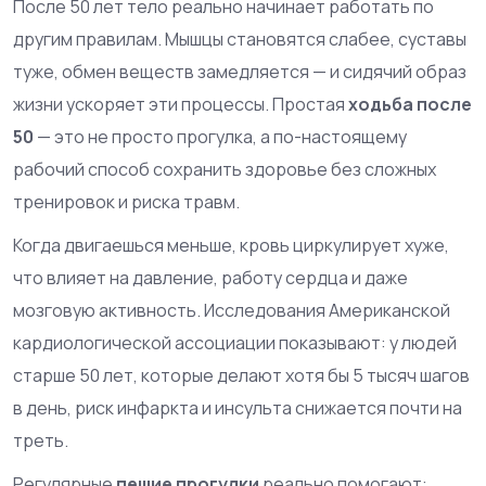
После 50 лет тело реально начинает работать по
другим правилам. Мышцы становятся слабее, суставы
туже, обмен веществ замедляется — и сидячий образ
жизни ускоряет эти процессы. Простая
ходьба после
50
— это не просто прогулка, а по-настоящему
рабочий способ сохранить здоровье без сложных
тренировок и риска травм.
Когда двигаешься меньше, кровь циркулирует хуже,
что влияет на давление, работу сердца и даже
мозговую активность. Исследования Американской
кардиологической ассоциации показывают: у людей
старше 50 лет, которые делают хотя бы 5 тысяч шагов
в день, риск инфаркта и инсульта снижается почти на
треть.
Регулярные
пешие прогулки
реально помогают: