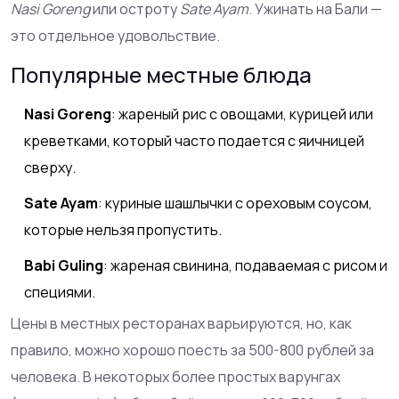
Nasi Goreng
или остроту
Sate Ayam
. Ужинать на Бали —
это отдельное удовольствие.
Популярные местные блюда
Nasi Goreng
: жареный рис с овощами, курицей или
креветками, который часто подается с яичницей
сверху.
Sate Ayam
: куриные шашлычки с ореховым соусом,
которые нельзя пропустить.
Babi Guling
: жареная свинина, подаваемая с рисом и
специями.
Цены в местных ресторанах варьируются, но, как
правило, можно хорошо поесть за 500-800 рублей за
человека. В некоторых более простых варунгах