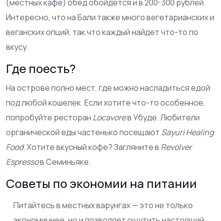
(местных кафе) обед обойдется и в 200-300 рублей.
Интересно, что на Бали также много вегетарианских и
веганских опций, так что каждый найдет что-то по
вкусу.
Где поесть?
На острове полно мест, где можно насладиться едой
под любой кошелек. Если хотите что-то особенное,
попробуйте ресторан
Locavore
в Убуде. Любители
органической еды частенько посещают
Sayuri Healing
Food
. Хотите вкусный кофе? Загляните в
Revolver
Espresso
в Семиньяке.
Советы по экономии на питании
Питайтесь в местных варунгах — это не только
экономичнее, но и позволяет ощутить настоящий