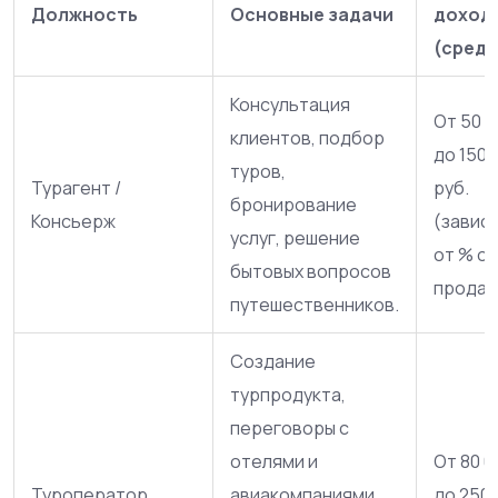
Должность
Основные задачи
доход
(средн
Консультация
От 50 0
клиентов, подбор
до 150 
туров,
Турагент /
руб.
бронирование
Консьерж
(завис
услуг, решение
от % от
бытовых вопросов
продаж
путешественников.
Создание
турпродукта,
переговоры с
отелями и
От 80 0
Туроператор
авиакомпаниями,
до 250 