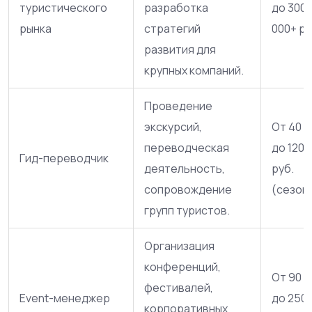
туристического
разработка
до 300
рынка
стратегий
000+ ру
развития для
крупных компаний.
Проведение
экскурсий,
От 40 0
переводческая
до 120 
Гид-переводчик
деятельность,
руб.
сопровождение
(сезон
групп туристов.
Организация
конференций,
От 90 0
фестивалей,
Event-менеджер
до 250 
корпоративных