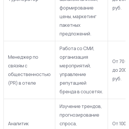
формирование
руб.
цены, маркетинг
пакетных
предложений.
Работа со СМИ,
Менеджер по
организация
От 70 0
связям с
мероприятий,
до 200 
общественностью
управление
руб.
(PR) в отеле
репутацией
бренда в соцсетях.
Изучение трендов,
прогнозирование
Аналитик
спроса,
От 100 