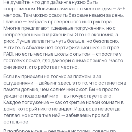
Не думайте, что для дайвинга нужно быть
спортсменом. Новички начинают с мелководья — 3–5
метров. Там можно освоить базовые навыки за день.
Главное — выбрать проверенного инструктора.
Многие предлагают «дешёвые погружения», но с
непроверенным снаряжением. Это не экономия, а
риск. Лучше заплатить чуть больше, но безопасно.
Учтите: в Абхазии нет сертификационных центров
PADI, но есть местные школы с опытом — спросите у
гостевых домов, где дайверы снимают жильё. Часто
они знают, кто работает честно.
Если вы приехали не только за пляжем, а за
ощущениями — дайвинг здесь это то, что останется в
памяти дольше, чем солнечный ожог. Вы не просто
увидите подводный мир — вы почувствуете его.
Каждое погружение — как открытие новой комнаты в
доме, который никто не видел. И да, вода не всегда
тёплая, но когда ты в ней — забываешь про всё
остальное.
В подборке ниже — реальные истории, советы по