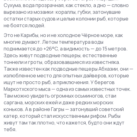
Сухума, вода прозрачная, как стекло, а дно — словно
вырезано из мозаики: кораллы, губки, затонувшие
остатки старых судов и целые колонии рыб, которые
не боятся людей.
Это не Карибы, но и не холодное Чёрное море, как
многие думают. Летом температура воды
поднимается до +26°C, а видимость — до 15 метров.
Здесь живут
подводные пещеры
,
естественные
тоннели и гроты, образовавшиеся из известняка
.
Также известен как
подводные пещеры Абхазии
, они —
излюбленное место для опытных дайверов, которые
ищут не просто рыб, а приключения.
У берегов
Маркотхского мыса — одна из самых известных точек.
Там можно увидеть огромных осьминогов, стаи
саргана, морских ежей и даже редких морских
коньков. А в районе Гагры — затонувший советский
катер, который стал искусственным рифом. Рыбы
живут там так плотно, что кажется, будто они ждут
тебя.