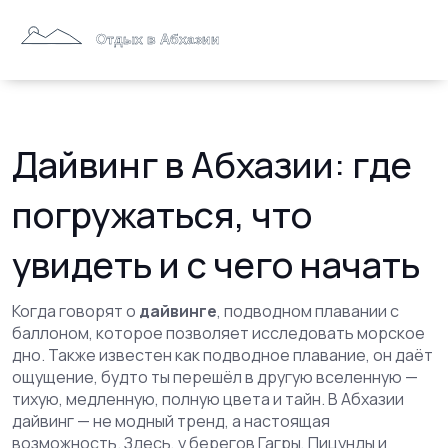
Дайвинг в Абхазии: где
погружаться, что
увидеть и с чего начать
Когда говорят о
дайвинге
,
подводном плавании с
баллоном, которое позволяет исследовать морское
дно
. Также известен как
подводное плавание
, он даёт
ощущение, будто ты перешёл в другую вселенную —
тихую, медленную, полную цвета и тайн.
В Абхазии
дайвинг — не модный тренд, а настоящая
возможность. Здесь, у берегов Гагры, Пицунды и