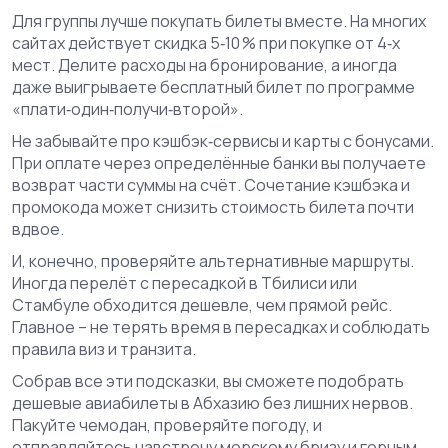
Для группы лучше покупать билеты вместе. На многих
сайтах действует скидка 5‑10 % при покупке от 4‑х
мест. Делите расходы на бронирование, а иногда
даже выигрываете бесплатный билет по программе
«плати‑один‑получи‑второй».
Не забывайте про кэшбэк‑сервисы и карты с бонусами.
При оплате через определённые банки вы получаете
возврат части суммы на счёт. Сочетание кэшбэка и
промокода может снизить стоимость билета почти
вдвое.
И, конечно, проверяйте альтернативные маршруты.
Иногда перелёт с пересадкой в Тбилиси или
Стамбуле обходится дешевле, чем прямой рейс.
Главное – не терять время в пересадках и соблюдать
правила виз и транзита.
Собрав все эти подсказки, вы сможете подобрать
дешевые авиабилеты в Абхазию без лишних нервов.
Пакуйте чемодан, проверяйте погоду, и
отправляйтесь навстречу морскому бризу и горным