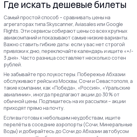
Где искать дешевые билеты
Самый простой способ – сравнивать цены на
агрегаторах типа Skyscanner, Aviasales или Google
Flights. Эти сервисы собирают цены со всех крупных
авиакомпаний и показывают самые низкие варианты.
Важно ставить гибкие даты: если у вас нет строгой
привязки к дню, переключайте календарь и ищите «+/-
3 дня». Часто разница составляет несколько сотен
рублей.
Не забывайте про лоукостеры. Побережье Абхазии
обслуживают рейсы из Москвы, Сочи и Севастополя, а
такие компании, как «Победа», «Россия», «Уральские
авиалинии», иногда предлагают акции до 30 % от
обычной цены. Подпишитесь на их рассылки – акции
приходят прямо на почту.
Если вы готовы к небольшим неудобствам, ищите
перелёты в соседние аэропорты (Сочи, Минеральные
Воды) и добирайтесь до Сочи до Абхазии автобусом