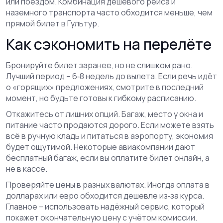
или поездом. Комбинация дешевого рейса и
наземного транспорта часто обходится меньше, чем
прямой билет в Гультур.
Как сэкономить на перелёте
Бронируйте билет заранее, но не слишком рано.
Лучший период – 6‑8 недель до вылета. Если речь идёт
о «горящих» предложениях, смотрите в последний
момент, но будьте готовы к гибкому расписанию.
Откажитесь от лишних опций. Багаж, место у окна и
питание часто продаются дорого. Если можете взять
всё в ручную кладь и питаться в аэропорту, экономия
будет ощутимой. Некоторые авиакомпании дают
бесплатный багаж, если вы оплатите билет онлайн, а
не в кассе.
Проверяйте цены в разных валютах. Иногда оплата в
долларах или евро обходится дешевле из‑за курса.
Главное – использовать надёжный сервис, который
покажет окончательную цену с учётом комиссии.