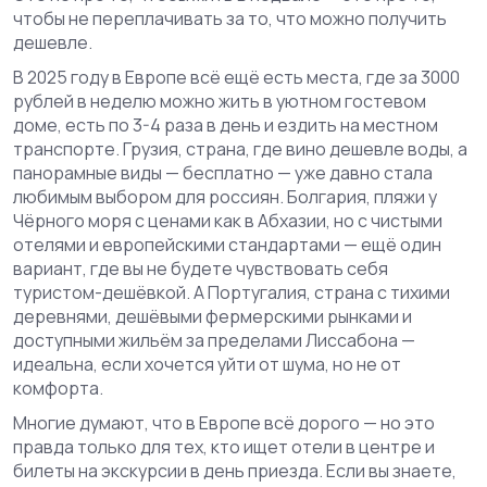
чтобы не переплачивать за то, что можно получить
дешевле.
В 2025 году в Европе всё ещё есть места, где за 3000
рублей в неделю можно жить в уютном гостевом
доме, есть по 3-4 раза в день и ездить на местном
транспорте.
Грузия
,
страна, где вино дешевле воды, а
панорамные виды — бесплатно
— уже давно стала
любимым выбором для россиян.
Болгария
,
пляжи у
Чёрного моря с ценами как в Абхазии, но с чистыми
отелями и европейскими стандартами
— ещё один
вариант, где вы не будете чувствовать себя
туристом-дешёвкой. А
Португалия
,
страна с тихими
деревнями, дешёвыми фермерскими рынками и
доступными жильём за пределами Лиссабона
—
идеальна, если хочется уйти от шума, но не от
комфорта.
Многие думают, что в Европе всё дорого — но это
правда только для тех, кто ищет отели в центре и
билеты на экскурсии в день приезда. Если вы знаете,