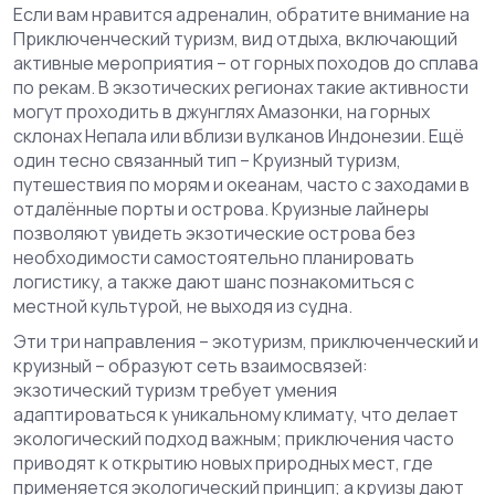
Если вам нравится адреналин, обратите внимание на
Приключенческий туризм
,
вид отдыха, включающий
активные мероприятия – от горных походов до сплава
по рекам
. В экзотических регионах такие активности
могут проходить в джунглях Амазонки, на горных
склонах Непала или вблизи вулканов Индонезии. Ещё
один тесно связанный тип –
Круизный туризм
,
путешествия по морям и океанам, часто с заходами в
отдалённые порты и острова
. Круизные лайнеры
позволяют увидеть экзотические острова без
необходимости самостоятельно планировать
логистику, а также дают шанс познакомиться с
местной культурой, не выходя из судна.
Эти три направления – экотуризм, приключенческий и
круизный – образуют сеть взаимосвязей:
экзотический туризм требует умения
адаптироваться к уникальному климату, что делает
экологический подход важным; приключения часто
приводят к открытию новых природных мест, где
применяется экологический принцип; а круизы дают