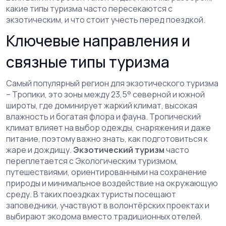
какие типы туризма часто пересекаются с
экзотическим, и что стоит учесть перед поездкой.
Ключевые направления и
связные типы туризма
Самый популярный регион для экзотического туризма
–
Тропики
,
это зоны между 23,5° северной и южной
широты, где доминирует жаркий климат, высокая
влажность и богатая флора и фауна
. Тропический
климат влияет на выбор одежды, снаряжения и даже
питание, поэтому важно знать, как подготовиться к
жаре и дождищу.
Экзотический туризм
часто
переплетается с
Экологическим туризмом
,
путешествиями, ориентированными на сохранение
природы и минимальное воздействие на окружающую
среду
. В таких поездках туристы посещают
заповедники, участвуют в волонтёрских проектах и
выбирают экодома вместо традиционных отелей.