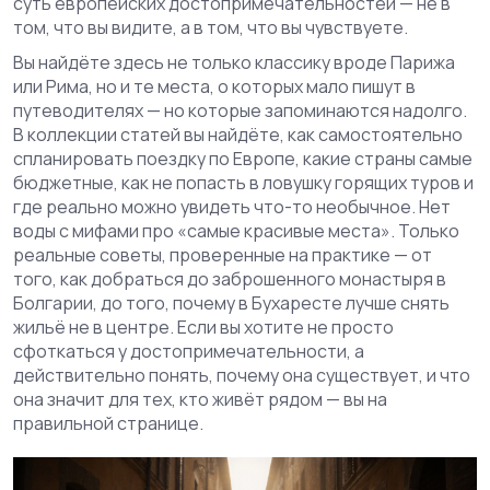
суть европейских достопримечательностей — не в
том, что вы видите, а в том, что вы чувствуете.
Вы найдёте здесь не только классику вроде Парижа
или Рима, но и те места, о которых мало пишут в
путеводителях — но которые запоминаются надолго.
В коллекции статей вы найдёте, как самостоятельно
спланировать поездку по Европе, какие страны самые
бюджетные, как не попасть в ловушку горящих туров и
где реально можно увидеть что-то необычное. Нет
воды с мифами про «самые красивые места». Только
реальные советы, проверенные на практике — от
того, как добраться до заброшенного монастыря в
Болгарии, до того, почему в Бухаресте лучше снять
жильё не в центре. Если вы хотите не просто
сфоткаться у достопримечательности, а
действительно понять, почему она существует, и что
она значит для тех, кто живёт рядом — вы на
правильной странице.