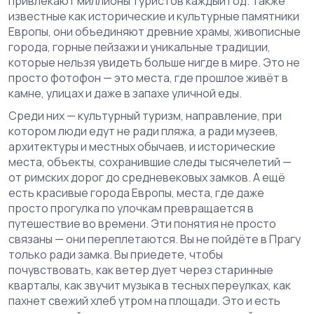
привлекают миллионы туристов каждый год
. Также
известные как
исторические и культурные памятники
Европы
, они объединяют древние храмы, живописные
города, горные пейзажи и уникальные традиции,
которые нельзя увидеть больше нигде в мире.
Это не
просто фотофон — это места, где прошлое живёт в
камне, улицах и даже в запахе уличной еды.
Среди них —
культурный туризм
,
направление, при
котором люди едут не ради пляжа, а ради музеев,
архитектуры и местных обычаев
, и
исторические
места
,
объекты, сохранившие следы тысячелетий —
от римских дорог до средневековых замков
. А ещё
есть
красивые города Европы
,
места, где даже
просто прогулка по улочкам превращается в
путешествие во времени
. Эти понятия не просто
связаны — они переплетаются. Вы не пойдёте в Прагу
только ради замка. Вы приедете, чтобы
почувствовать, как ветер дует через старинные
кварталы, как звучит музыка в тесных переулках, как
пахнет свежий хлеб утром на площади. Это и есть