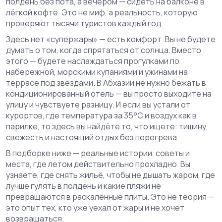
полдень без пота, а вечером — сидеть на балконе в
лёгкой кофте. Это не миф, а реальность, которую
проверяют тысячи туристов каждый год.
Здесь нет «супержары» — есть комфорт. Вы не будете
думать о том, когда спрятаться от солнца. Вместо
этого — будете наслаждаться прогулками по
набережной, морскими купаниями и ужинами на
террасе под звёздами. В Абхазии не нужно бежать в
кондиционированный отель — вы просто выходите на
улицу и чувствуете разницу. И если вы устали от
курортов, где температура за 35°C и воздух как в
парилке, то здесь вы найдёте то, что ищете: тишину,
свежесть и настоящий отдых без перегрева.
В подборке ниже — реальные истории, советы и
места, где летом действительно прохладно. Вы
узнаете, где снять жильё, чтобы не дышать жаром, где
лучше гулять в полдень и какие пляжи не
превращаются в раскалённые плиты. Это не теория —
это опыт тех, кто уже уехал от жары и не хочет
возвращаться.