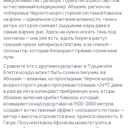
микроклиматом, где море, горы и леса работают как
естественный кондиционер.
Абхазия
,
регион на
побережье Чёрного моря с горной системой Кавказа
на фоне
— идеальное сочетание влажности, тени и
ветра, которое снижает ощущение жары даже в
самые жаркие дни. Здесь не нужно искать тень под
зонтиком — она уже есть: вдоль берега растут
грецкие орехи, кипарисы и платаны, а за спиной —
склоны гор, которые блокируют прямые солнечные
лучи.
Сравните это с другими курортами: в Турции или
Египте воздух может быть сухим и пекучим, а в
Абхазии — влажным, но прохладным.
Чёрное море
,
вода которого редко прогревается выше +24°C даже
в разгар лета
охлаждает прибрежную зону, а
горы
Абхазии
,
включая хребет Кавказа, который
возвышается над курортами на 1500–2000 метров
создают естественный эффект «холодного потока» —
ветер с высоты спускается вниз, принося свежесть. В
Гагре, Псоу или Новом Афоне вы можете гулять в