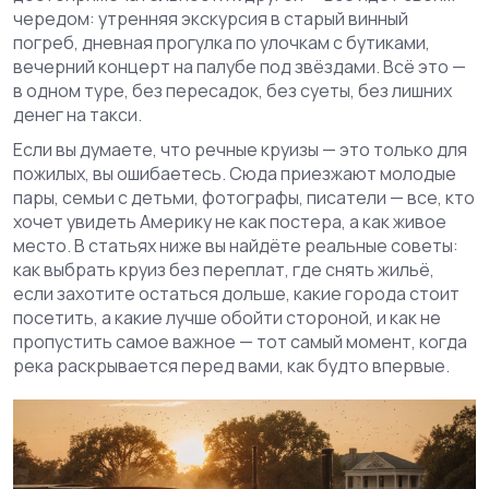
чередом: утренняя экскурсия в старый винный
погреб, дневная прогулка по улочкам с бутиками,
вечерний концерт на палубе под звёздами. Всё это —
в одном туре, без пересадок, без суеты, без лишних
денег на такси.
Если вы думаете, что речные круизы — это только для
пожилых, вы ошибаетесь. Сюда приезжают молодые
пары, семьи с детьми, фотографы, писатели — все, кто
хочет увидеть Америку не как постера, а как живое
место. В статьях ниже вы найдёте реальные советы:
как выбрать круиз без переплат, где снять жильё,
если захотите остаться дольше, какие города стоит
посетить, а какие лучше обойти стороной, и как не
пропустить самое важное — тот самый момент, когда
река раскрывается перед вами, как будто впервые.