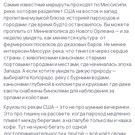
Самые известные маршруты проходят по
Миссисипи
,
реке, которая разделяет США на восток и запад,
пропитана музыкой блюза, историей пароходов и
городами, где время будто остановилось
. Вы можете
проплыть от Миннеаполиса до Нового Орлеана — и за
неделю увидеть, как меняется культура: от
фермерских поселков до джазовых баров. Не менее
интересен
Миссури
,
река, что тянется через сердце
страны, с живописными каньонами, старыми
портовыми городами и местами, где начиналась эпоха
Запада
. А если хотите увидеть дикую природу —
выбирайте
Колорадо
,
реку с бурными водами,
каньонами глубиной в километры и круизами, где даже
каюты снабжены биноклями для наблюдения за
орлами и койотами
.
Круизы по рекам США — это не про шумные вечеринки.
Это про тишину на рассвете, когда пароход медленно
плывёт между берегами, а на палубе только вы и чашка
кофе. Тут не нужно бегать от одной
достопримечательности к другой — всё идёт своим