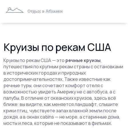
Круизы по рекам США
Круизы по рекам США — это
речные круизы
,
путешествия по крупным рекам страны с остановками
в исторических городах и природных
достопримечательностях
. Также известные как
речные туры
, они сочетают комфорт отеля с
возможностью увидеть Америку не с автобуса, а с
палубы.
В отличие от океанских круизов, здесь всё
ближе: вы видите, как меняется ландшафт, слышите
крики птиц, чувствуете запах влажной земли после
дождя, а в окнах cabins — не море, а старинные дома,
мосты и леса, которые не показывают в фильмах.