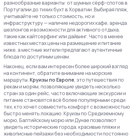
разнообразные варианты: от шумных сёрф-спотов в
Португалии до тихих бухт в Хорватии. Выбирая пляж,
учитывайте не только стоимость, но и
инфраструктуру — наличие недорогих кафе, аренда
шезлонгов и возможности для активного отдыха,
такие как кайтсерфинг или дайвинг. Часто в менее
известных местах цены на размещение и питание
ниже, а местные жители предлагают аутентичные
блюда по доступным ценам.
Наконец, если вам интересен более широкий взгляд
на континент, обратите внимание на морские
маршруты.
Круизы по Европе
,
это путешествия по
рекам и морям, позволяющие увидеть несколько
стран за один рейс, часто включающие экскурсии и
питание
становятся всё более популярными среди
тех, кто хочет совместить комфорт с возможностью
быстро менять локацию. Круизы по Средиземному
морю, Балтийскому морю или Дунае позволяют
увидеть исторические города, красивые пляжи и
живописные пейзажи без необходимости постоянно