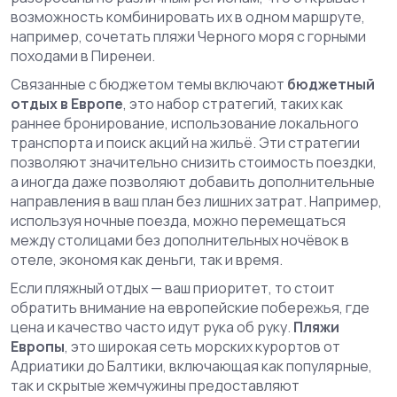
возможность комбинировать их в одном маршруте,
например, сочетать пляжи Черного моря с горными
походами в Пиренеи.
Связанные с бюджетом темы включают
бюджетный
отдых в Европе
,
это набор стратегий, таких как
раннее бронирование, использование локального
транспорта и поиск акций на жильё
. Эти стратегии
позволяют значительно снизить стоимость поездки,
а иногда даже позволяют добавить дополнительные
направления в ваш план без лишних затрат. Например,
используя ночные поезда, можно перемещаться
между столицами без дополнительных ночёвок в
отеле, экономя как деньги, так и время.
Если пляжный отдых — ваш приоритет, то стоит
обратить внимание на европейские побережья, где
цена и качество часто идут рука об руку.
Пляжи
Европы
,
это широкая сеть морских курортов от
Адриатики до Балтики, включающая как популярные,
так и скрытые жемчужины
предоставляют