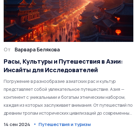
От
Варвара Белякова
Расы, Культуры и Путешествия в Азии:
Инсайты для Исследователей
Погружение в разнообразие азиатских рас и культур
представляет собой увлекательное путешествие. Азия —
континент с уникальными и богатым этническим набором,
каждая из которых заслуживает внимания. От путешествий по
древним тропам исторических цивилизаций до современных
мегаполисов — в этой статье мы исследуем загадочные
14 сен 2024
Путешествия и туризм
уголки Азии и её обитателей. Благодаря этим знаниям ваш
следующий вояж может стать не только интересным, но и