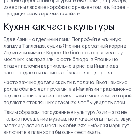
резные деревянные фигурки. В Вьетнаме, к примеру,
известны лаковые коробки с орнаментом, а в Корее –
традиционная керамика «чайка».
Кухня как часть культуры
Еда в Азии – отдельный язык. Попробуйте уличную
лапшу в Таиланде, суши в Японии, ароматный карри в
Индии или кимчи в Корее. Не бойтесь спрашивать у
местных, как правильно есть блюдо: в Японии не
ставят палочки вертикально в рис, а в Индии еда
часто подается на листах бананового дерева.
Часто важные детали скрыты в подаче. Вьетнамские
роллы обычно едят руками, а в Малайзии традиционно
подают напиток «теа тарик» – чай с молоком, который
подают в стеклянных стаканах, чтобы увидеть слои.
Таким образом, погружение в культуру Азии – это не
только посещение музеев, но и живой опыт: вкус, звук,
запах и участие в местных обычаях. Выбирая маршрут,
включите в план хотя бы один фестиваль,