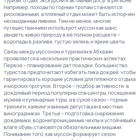
туризм
,
отдых, экскурсии и активный досуг в регионе
.
Например, походы по горным тропам становятся
рискованными, а пляжный отдых может быть испорчен
неожиданным ливнем. Тем не менее, многие
путешественники используют муссон как шанс
увидеть живую природу в её полном расцвете –
водопады в разливе, густую зелень и яркие цветы.
Связь между муссоном и туризмом в Абхазии
проявляется в нескольких практических аспектах.
Первое – планирование дат поездки: большинство
туристов предпочитают избегать пика дождей, чтобы
гарантировать хорошие условия для пляжного отдыха
и морских прогулок. Второе – подбор активности: в
дождливый период популярны спа‑центры, посещение
музеев и кулинарные туры, а в сухой сезон – горные
трекинги, каякинг и винные дегустации в местных
виноградниках. Третье – подготовка снаряжения:
дождевики, водонепроницаемые чехлы и устойчивый к
влаге обувь становятся обязательными вещами.
Понимание того, как муссон формирует
сезон