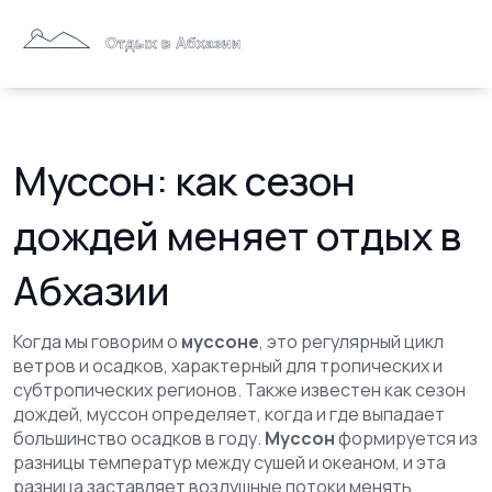
Муссон: как сезон
дождей меняет отдых в
Абхазии
Когда мы говорим о
муссоне
,
это регулярный цикл
ветров и осадков, характерный для тропических и
субтропических регионов
. Также известен как
сезон
дождей
, муссон определяет, когда и где выпадает
большинство осадков в году.
Муссон
формируется из
разницы температур между сушей и океаном, и эта
разница заставляет воздушные потоки менять