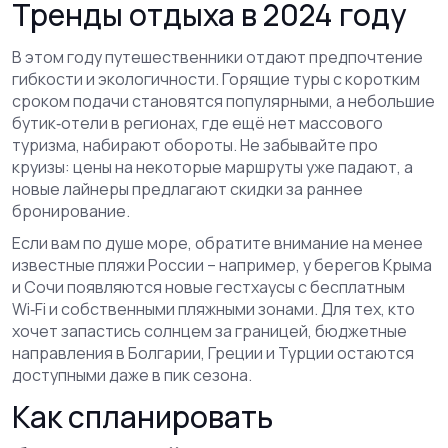
Тренды отдыха в 2024 году
В этом году путешественники отдают предпочтение
гибкости и экологичности. Горящие туры с коротким
сроком подачи становятся популярными, а небольшие
бутик‑отели в регионах, где ещё нет массового
туризма, набирают обороты. Не забывайте про
круизы: цены на некоторые маршруты уже падают, а
новые лайнеры предлагают скидки за раннее
бронирование.
Если вам по душе море, обратите внимание на менее
известные пляжи России – например, у берегов Крыма
и Сочи появляются новые гестхаусы с бесплатным
Wi‑Fi и собственными пляжными зонами. Для тех, кто
хочет запастись солнцем за границей, бюджетные
направления в Болгарии, Греции и Турции остаются
доступными даже в пик сезона.
Как спланировать