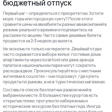
бюджетный отпуск
Первый шаг – определиться с приоритетом. Хотите
море, горы или городскую суету? После этого
сравните цены на авиабилеты разных авиакомпаний в
режиме реального времени и подпишитесь на
рассылки по акциям. Часто самые дешевые билеты
продаются за 2‑3 недели до вылета.
Не экономьте только на перелете. Дешёвый отдых
часто скрывается в выборе жилья: гостевые дома,
апартаменты через local‑host или даже аренда
палатки в национальном парке могут сократить
расходы вдвое. Проконсультируйтесь с местными
жителями в соцсетях – они подскажут, где купить
продукты по рынкам, а не в туристических магазинах.
Составьте список бесплатных развлечений в
выбранном месте. В большинстве курортов есть
открытые пляжи, прогулки по набережным и
исторические экскурсии без платных гида. Иногда
просто прогулка по утреннему городу дает больше