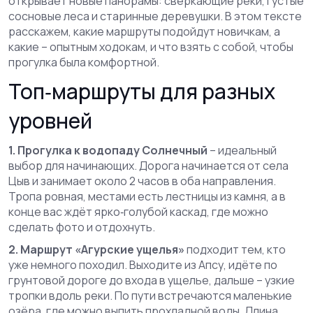
открывает новые панорамы: сверкающие реки, густые
сосновые леса и старинные деревушки. В этом тексте
расскажем, какие маршруты подойдут новичкам, а
какие – опытным ходокам, и что взять с собой, чтобы
прогулка была комфортной.
Топ‑маршруты для разных
уровней
1. Прогулка к водопаду Солнечный
– идеальный
выбор для начинающих. Дорога начинается от села
Цыв и занимает около 2 часов в оба направления.
Тропа ровная, местами есть лестницы из камня, а в
конце вас ждёт ярко‑голубой каскад, где можно
сделать фото и отдохнуть.
2. Маршрут «Агурские ущелья»
подходит тем, кто
уже немного походил. Выходите из Апсу, идёте по
грунтовой дороге до входа в ущелье, дальше – узкие
тропки вдоль реки. По пути встречаются маленькие
озёра, где можно выпить прохладной воды. Длина