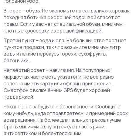
головной убор.
Второе – обувь. Не экономьте на сандалиях: хорошая
походная ботинка с хорошей подошвой спасёт от
травм. Если у вас нет специальной обуви, минимум –
плотные кроссовки с хорошей фиксацией.
Третий пункт – вода и еда. На большинстве троп нет
пунктов продажи, так что возьмите минимум литр
воды и лёгкие перекусы: орехи, сухофрукты,
батончики.
Четвёртый совет – навигация. На популярных
маршрутах часто есть указатели, но всё равно
полезно иметь карту или офлайн‑приложение.
Смартфон с включённым GPS будет хорошей
поддержкой.
Наконец, не забудьте о безопасности. Сообщите
кому‑нибудь, куда отправляетесь, и примерный срок
возвращения. На более длительных треков лучше
брать минимум одну аптечку с пластырями,
антисептиком и болеутоляющим.