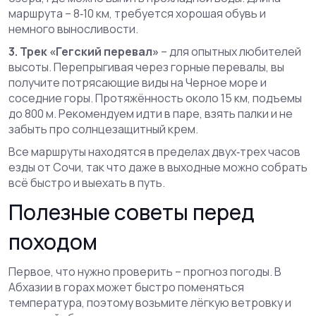
маршрута – 8‑10 км, требуется хорошая обувь и
немного выносливости.
3. Трек «Гегский перевал»
– для опытных любителей
высоты. Перепрыгивая через горные перевалы, вы
получите потрясающие виды на Черное море и
соседние горы. Протяжённость около 15 км, подъемы
до 800 м. Рекомендуем идти в паре, взять палки и не
забыть про солнцезащитный крем.
Все маршруты находятся в пределах двух‑трех часов
езды от Сочи, так что даже в выходные можно собрать
всё быстро и выехать в путь.
Полезные советы перед
походом
Первое, что нужно проверить – прогноз погоды. В
Абхазии в горах может быстро поменяться
температура, поэтому возьмите лёгкую ветровку и