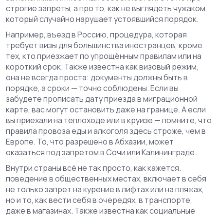
строгие запреты, а про то, как не выглядеть чужаком,
который случайно нарушает устоявшийся порядок.
Например,
въезд в Россию
,
процедура, которая
требует визы для большинства иностранцев, кроме
тех, кто приезжает по упрощённым правилам или на
короткий срок
. Также известна как
визовый режим
,
она не всегда проста: документы должны быть в
порядке, а сроки — точно соблюдены. Если вы
забудете прописать дату приезда в миграционной
карте, вас могут остановить даже на границе
. А если
вы приехали на теплоходе или в круизе — помните, что
правила провоза еды и алкоголя здесь строже, чем в
Европе. То, что разрешено в Абхазии, может
оказаться под запретом в Сочи или Калининграде.
Внутри страны всё не так просто, как кажется.
поведение в общественных местах
,
включает в себя
не только запрет на курение в лифтах или на пляжах,
но и то, как вести себя в очередях, в транспорте,
даже в магазинах
. Также известна как
социальные