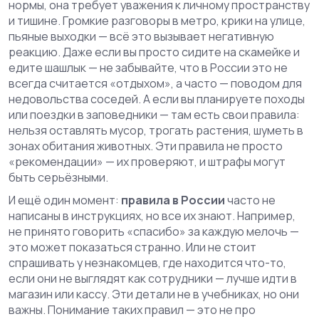
нормы
, она требует уважения к личному пространству
и тишине
. Громкие разговоры в метро, крики на улице,
пьяные выходки — всё это вызывает негативную
реакцию. Даже если вы просто сидите на скамейке и
едите шашлык — не забывайте, что в России это не
всегда считается «отдыхом», а часто — поводом для
недовольства соседей. А если вы планируете походы
или поездки в заповедники — там есть свои правила:
нельзя оставлять мусор, трогать растения, шуметь в
зонах обитания животных. Эти правила не просто
«рекомендации» — их проверяют, и штрафы могут
быть серьёзными.
И ещё один момент:
правила в России
часто не
написаны в инструкциях, но все их знают. Например,
не принято говорить «спасибо» за каждую мелочь —
это может показаться странно. Или не стоит
спрашивать у незнакомцев, где находится что-то,
если они не выглядят как сотрудники — лучше идти в
магазин или кассу. Эти детали не в учебниках, но они
важны. Понимание таких правил — это не про