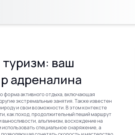
туризм: ваш
ир адреналина
о форма активного отдыха, включающая
 другие экстремальные занятия
. Также известен
природу и свои возможности. В этом контексте
ти, как
поход
,
продолжительный пеший маршрут
и выносливости
,
альпинизм
,
восхождение на
 и использовать специальное снаряжение
, а
, позволяющая сочетать скорость и мастерство