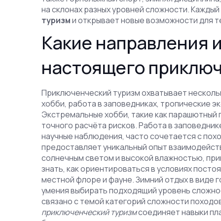
на склонах разных уровней сложности
. Каждый
туризм
и открывает новые возможности для те
Какие направления 
настоящего приклю
Приключенческий туризм охватывает несколь
хобби, работа в заповедниках, тропические э
Экстремальные хобби, такие как парашютный 
точного расчёта рисков.
Работа в заповедник
научные наблюдения, часто сочетается с пох
предоставляет уникальный опыт взаимодейств
солнечным светом и высокой влажностью, при
знать, как ориентироваться в условиях посто
местной флоре и фауне. Зимний отдых в виде 
умения выбирать подходящий уровень сложно
связано с темой категорий сложности походов
приключенческий туризм
соединяет навыки пл