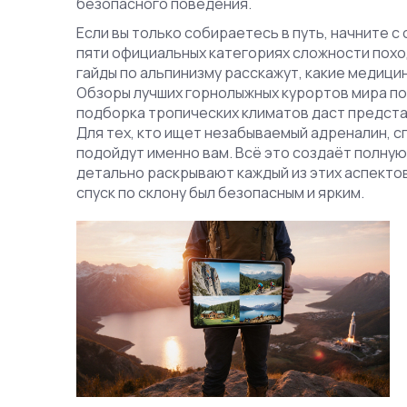
безопасного поведения.
Если вы только собираетесь в путь, начните с
пяти официальных категориях сложности похо
гайды по альпинизму расскажут, какие медици
Обзоры лучших горнолыжных курортов мира под
подборка тропических климатов даст представ
Для тех, кто ищет незабываемый адреналин, с
подойдут именно вам. Всё это создаёт полную
детально раскрывают каждый из этих аспекто
спуск по склону был безопасным и ярким.