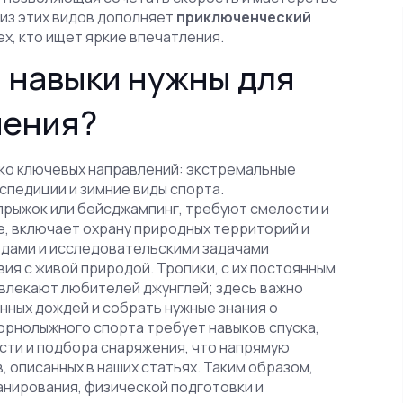
 из этих видов дополняет
приключенческий
х, кто ищет яркие впечатления.
и навыки нужны для
чения?
ко ключевых направлений: экстремальные
кспедиции и зимние виды спорта.
прыжок или бейсджампинг, требуют смелости и
е
,
включает охрану природных территорий и
одами и исследовательскими задачами
ия с живой природой. Тропики, с их постоянным
влекают любителей джунглей; здесь важно
янных дождей и собрать нужные знания о
горнолыжного спорта требует навыков спуска,
сти и подбора снаряжения, что напрямую
, описанных в наших статьях. Таким образом,
анирования, физической подготовки и