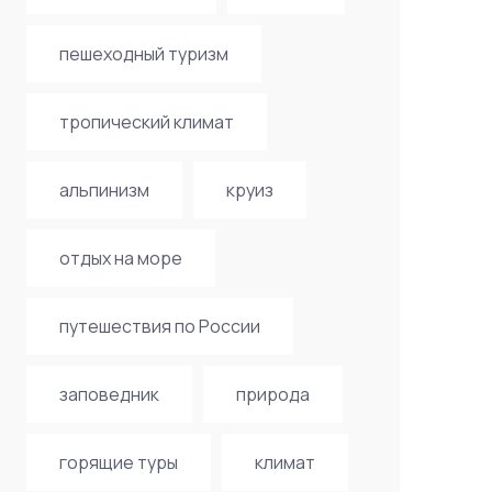
пешеходный туризм
тропический климат
альпинизм
круиз
отдых на море
путешествия по России
заповедник
природа
горящие туры
климат