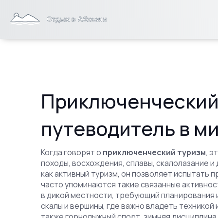
Приключенческий 
путеводитель в м
Когда говорят о
приключенческий туризм
,
эт
походы, восхождения, сплавы, скалолазание и
как
активный туризм
, он позволяет испытать 
часто упоминаются такие связанные активнос
в дикой местности, требующий планирования 
скалы и вершины, где важно владеть техникой
также
горнолыжный спорт
,
зимняя дисциплина