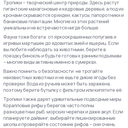
Тропики – творческий центр природы. Здесь растут
гигантские махагоновые и кедровые деревья, а под их
кронами скрываются орхидеи, кактусы, папоротники и
банановые плантации. Многие из этих растений
уникальны и не встречаются нигде больше.
Фауна тоже богата: от яркоокрашенных попугаев и
игривых мартышек до ядовитых змей и ящериц. Если
вы любите наблюдать за животными, берите в
поездку бинокль и будьте готовы к ранним подъемам
– многие виды активны именно в сумерках.
Важно помнить о безопасности: не трогайте
неизвестных животных и не ешьте дикие ягоды без
проверки. Вода из ручьев может быть заражена,
поэтому берите бутылку с фильтром или кипятите её.
Тропики также дарят удивительные подводные миры.
Коралловые рифы у берегов часто полны
разноцветных рыб, морских черепах и даже акул. Если
планируете дайвинг, выбирайте лицензированные
школы и проверяйте состояние рифов – они очень