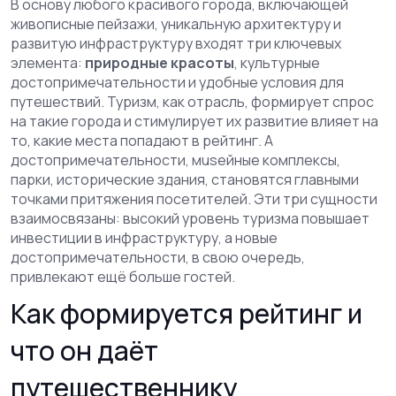
В основу любого
красивого города
,
включающей
живописные пейзажи, уникальную архитектуру и
развитую инфраструктуру
входят три ключевых
элемента:
природные красоты
, культурные
достопримечательности и удобные условия для
путешествий.
Туризм
,
как отрасль, формирует спрос
на такие города и стимулирует их развитие
влияет на
то, какие места попадают в рейтинг. А
достопримечательности
,
мuseйные комплексы,
парки, исторические здания, становятся главными
точками притяжения посетителей
. Эти три сущности
взаимосвязаны: высокий уровень туризма повышает
инвестиции в инфраструктуру, а новые
достопримечательности, в свою очередь,
привлекают ещё больше гостей.
Как формируется рейтинг и
что он даёт
путешественнику