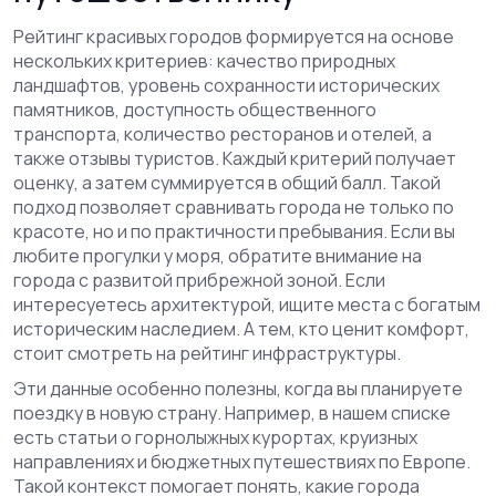
Рейтинг красивых городов формируется на основе
нескольких критериев: качество природных
ландшафтов, уровень сохранности исторических
памятников, доступность общественного
транспорта, количество ресторанов и отелей, а
также отзывы туристов. Каждый критерий получает
оценку, а затем суммируется в общий балл. Такой
подход позволяет сравнивать города не только по
красоте, но и по практичности пребывания. Если вы
любите прогулки у моря, обратите внимание на
города с развитой прибрежной зоной. Если
интересуетесь архитектурой, ищите места с богатым
историческим наследием. А тем, кто ценит комфорт,
стоит смотреть на рейтинг инфраструктуры.
Эти данные особенно полезны, когда вы планируете
поездку в новую страну. Например, в нашем списке
есть статьи о горнолыжных курортах, круизных
направлениях и бюджетных путешествиях по Европе.
Такой контекст помогает понять, какие города