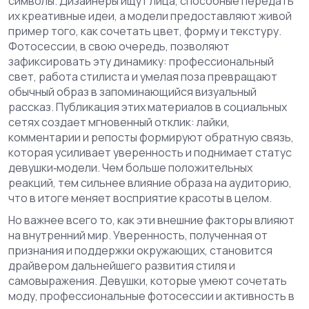
символы. Дизайнеры ищут лица, способные передать
их креативные идеи, а модели предоставляют живой
пример того, как сочетать цвет, форму и текстуру.
Фотосессии, в свою очередь, позволяют
зафиксировать эту динамику: профессиональный
свет, работа стилиста и умелая поза превращают
обычный образ в запоминающийся визуальный
рассказ. Публикация этих материалов в социальных
сетях создает мгновенный отклик: лайки,
комментарии и репосты формируют обратную связь,
которая усиливает уверенность и поднимает статус
девушки‑модели. Чем больше положительных
реакций, тем сильнее влияние образа на аудиторию,
что в итоге меняет восприятие красоты в целом.
Но важнее всего то, как эти внешние факторы влияют
на внутренний мир. Уверенность, полученная от
признания и поддержки окружающих, становится
драйвером дальнейшего развития стиля и
самовыражения. Девушки, которые умеют сочетать
моду, профессиональные фотосессии и активность в