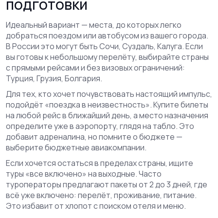
подготовки
Идеальный вариант — места, до которых легко
добраться поездом или автобусом из вашего города.
В России это могут быть Сочи, Суздаль, Калуга. Если
вы готовы к небольшому перелёту, выбирайте страны
с прямыми рейсами и без визовых ограничений:
Турция, Грузия, Болгария.
Для тех, кто хочет почувствовать настоящий импульс,
подойдёт «поездка в неизвестность». Купите билеты
на любой рейс в ближайший день, а место назначения
определите уже в аэропорту, глядя на табло. Это
добавит адреналина, но помните о бюджете —
выберите бюджетные авиакомпании.
Если хочется остаться в пределах страны, ищите
туры «все включено» на выходные. Часто
туроператоры предлагают пакеты от 2 до 3 дней, где
всё уже включено: перелёт, проживание, питание.
Это избавит от хлопот с поиском отеля и меню.