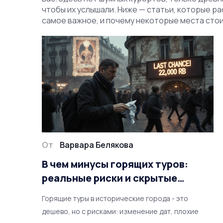
чтобы их услышали. Ниже — статьи, которые ра
самое важное, и почему некоторые места сто
От
Варвара Белякова
В чем минусы горящих туров:
реальные риски и скрытые
подвохи
Горящие туры в исторические города - это
дешево, но с рисками: изменение дат, плохие