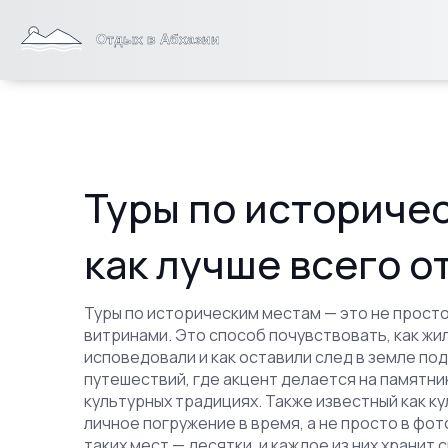
Туры по историчес
как лучше всего о
Туры по историческим местам — это не просто
витринами. Это способ почувствовать, как жил
исповедовали и как оставили след в земле под
путешествий, где акцент делается на памятни
культурных традициях
. Также известный как
ку
личное погружение в время, а не просто в фо
таких мест — десятки, и каждое из них хранит