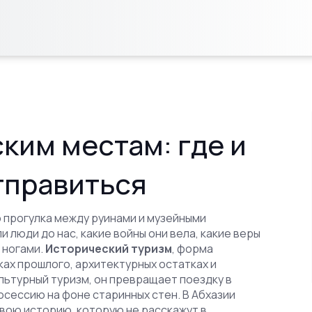
ким местам: где и
тправиться
 прогулка между руинами и музейными
и люди до нас, какие войны они вела, какие веры
 ногами.
Исторический туризм
,
форма
ках прошлого, архитектурных остатках и
льтурный туризм
, он превращает поездку в
тосессию на фоне старинных стен.
В Абхазии
 свою историю, которую не расскажут в