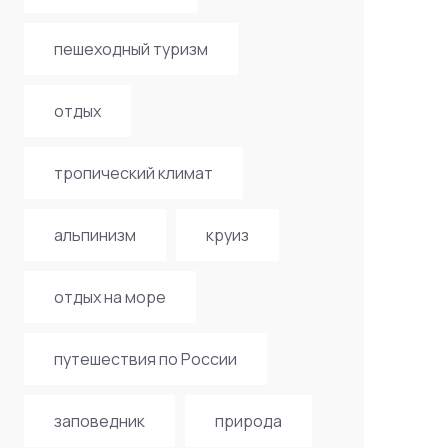
пешеходный туризм
отдых
тропический климат
альпинизм
круиз
отдых на море
путешествия по России
заповедник
природа