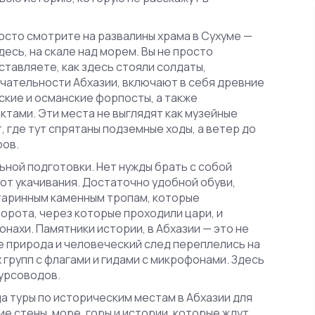
росто смотрите на развалины храма в Сухуме —
есь, на скале над морем. Вы не просто
тавляете, как здесь стояли солдаты,
чательности Абхазии
,
включают в себя древние
ские и османские форпосты, а также
актами
.
Эти места не выглядят как музейные
, где тут спрятаны подземные ходы, а ветер до
ров.
ной подготовки. Нет нужды брать с собой
от укачивания. Достаточно удобной обуви,
старинным каменным тропам, которые
ворота, через которые проходили цари, и
монахи.
Памятники истории
,
в Абхазии — это не
де природа и человеческий след переплелись на
 групп с флагами и гидами с микрофонами. Здесь
курсоводов.
да туры по историческим местам в Абхазии для
ие стены, море, горы и истории, которые ждут,