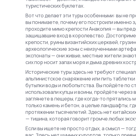
туристических буклетах.
Вот что делает эти туры особенными: вы не п
вы понимаете, почему его построили именно зд
проходите мимо крепости Анакопия — вы предс
защищавшие вход в королевство.
Достоприме
крепости, руины византийских церквей, грузин
археологические зоны с неизученными артеф
экспонаты — они живые, местные жители знают
сих пор носит запах моря и дыма древних кост
Исторические туры здесь не требуют специаль
альпинистское снаряжение или пить таблетки 
бутылки воды и любопытства. Вы пойдёте по 
использовали купцы и воины, пройдёте через 
заглянете в пещеры, где когда-то прятались 
только камень и бетон, а целые ландшафты, г
протяжении тысячелетий
.
Здесь нет китайских
— тишина, которая говорит громче любых экс
Если вы ищете не просто отдых, а смысл — тог
вас. Здесь нет шумных курортов, только древн