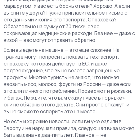
маршрутом. У вас есть бронь отеля? Хорошо. А если
вы спите у друга? Нужно пригласительное письмо с
его данными и копия его паспорта. Страховка?
Обязательно на сумму от 30 тысяч евро,
покрывающая медицинские расходы. Без нее — даже с
визой — вас могут отправить обратно.
Если вы едете на машине — это еще сложнее. На
границе могут попросить показать техпаспорт,
страховку, которая действует в ЕС, и даже
подтверждение, что вы не везете запрещенные
продукты. Многие туристы не знают, что нельзя
ввозить мясо, молоко, фрукты из России — даже если
это для личного потребления. Проверяют и рюкзаки,
и багаж. Не ждите, что вам скажут «все в порядке» —
они не обязаны этого делать. Они просто откажут, и
вы не сможете оспорить это на месте.
Но есть и хорошие новости: если вы уже ездили в
Европу и не нарушали правила, следующая виза может
быть выдана на два-пять лет. Главное — не