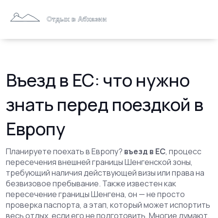
Въезд в ЕС: что нужно
знать перед поездкой в
Европу
Планируете поехать в Европу?
въезд в ЕС
,
процесс
пересечения внешней границы Шенгенской зоны,
требующий наличия действующей визы или права на
безвизовое пребывание
. Также известен как
пересечение границы Шенгена
, он — не просто
проверка паспорта, а этап, который может испортить
весь отдых, если его не подготовить.
Многие думают,