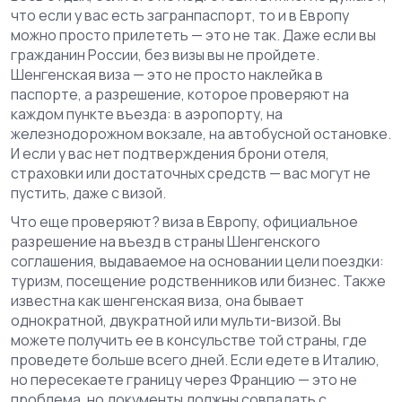
что если у вас есть загранпаспорт, то и в Европу
можно просто прилететь — это не так. Даже если вы
гражданин России, без визы вы не пройдете.
Шенгенская виза — это не просто наклейка в
паспорте, а разрешение, которое проверяют на
каждом пункте въезда: в аэропорту, на
железнодорожном вокзале, на автобусной остановке.
И если у вас нет подтверждения брони отеля,
страховки или достаточных средств — вас могут не
пустить, даже с визой.
Что еще проверяют?
виза в Европу
,
официальное
разрешение на въезд в страны Шенгенского
соглашения, выдаваемое на основании цели поездки:
туризм, посещение родственников или бизнес
. Также
известна как
шенгенская виза
, она бывает
однократной, двукратной или мульти-визой.
Вы
можете получить ее в консульстве той страны, где
проведете больше всего дней. Если едете в Италию,
но пересекаете границу через Францию — это не
проблема, но документы должны совпадать с