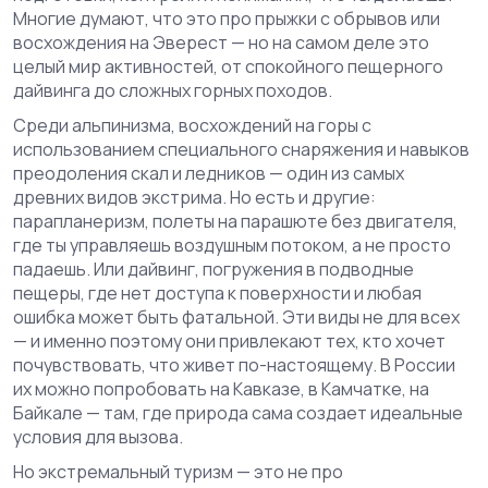
Многие думают, что это про прыжки с обрывов или
восхождения на Эверест — но на самом деле это
целый мир активностей, от спокойного пещерного
дайвинга до сложных горных походов.
Среди
альпинизма
,
восхождений на горы с
использованием специального снаряжения и навыков
преодоления скал и ледников
— один из самых
древних видов экстрима. Но есть и другие:
парапланеризм
,
полеты на парашюте без двигателя,
где ты управляешь воздушным потоком, а не просто
падаешь
. Или
дайвинг
,
погружения в подводные
пещеры, где нет доступа к поверхности и любая
ошибка может быть фатальной
. Эти виды не для всех
— и именно поэтому они привлекают тех, кто хочет
почувствовать, что живет по-настоящему. В России
их можно попробовать на Кавказе, в Камчатке, на
Байкале — там, где природа сама создает идеальные
условия для вызова.
Но экстремальный туризм — это не про