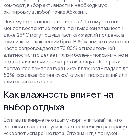
комфорт, выбор активности и необходимую
экипировку
в любой точке Абхазии.
Почему же влажность так важна? Потому что она
меняет восприятие тепла: при высокой влажности
даже 25 °C могут ощущаться как жаркий полдень, а
при низкой — как лёгкий бриз. В Абхазии летний сезон
часто сопровождается 70‑80 % относительной
влажности, что делает пляжи более «мокрыми», но и
поддерживает чистый морской воздух. На горных
тропах, где температура ниже, влажность падает до
50 %, создавая более сухой климат, подходящий для
длительных походов.
Как влажность влияет на
выбор отдыха
Если вы планируете отдых у моря, учитывайте, что
высокая влажность усиливает солнечную расправу и
ускоряет испарение пота. Это значит, что нужен