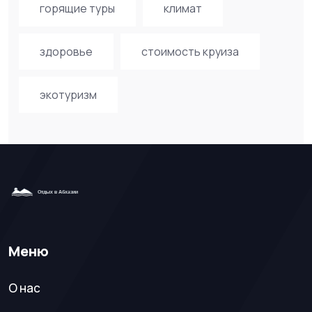
горящие туры
климат
здоровье
стоимость круиза
экотуризм
Меню
О нас