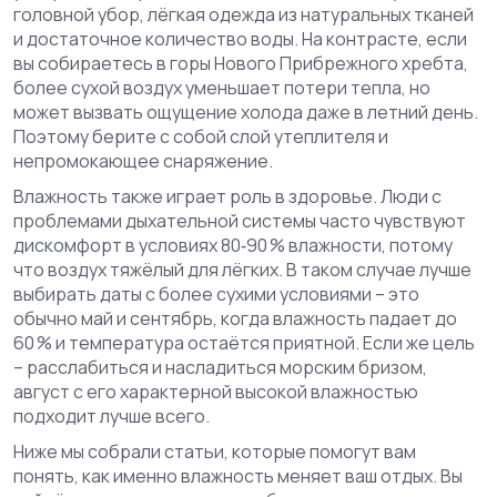
головной убор, лёгкая одежда из натуральных тканей
и достаточное количество воды. На контрасте, если
вы собираетесь в горы Нового Прибрежного хребта,
более сухой воздух уменьшает потери тепла, но
может вызвать ощущение холода даже в летний день.
Поэтому берите с собой слой утеплителя и
непромокающее снаряжение.
Влажность также играет роль в здоровье. Люди с
проблемами дыхательной системы часто чувствуют
дискомфорт в условиях 80‑90 % влажности, потому
что воздух тяжёлый для лёгких. В таком случае лучше
выбирать даты с более сухими условиями – это
обычно май и сентябрь, когда влажность падает до
60 % и температура остаётся приятной. Если же цель
– расслабиться и насладиться морским бризом,
август с его характерной высокой влажностью
подходит лучше всего.
Ниже мы собрали статьи, которые помогут вам
понять, как именно влажность меняет ваш отдых. Вы