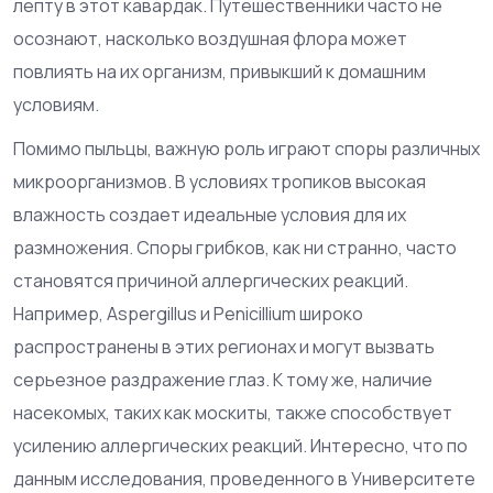
лепту в этот кавардак. Путешественники часто не
осознают, насколько воздушная флора может
повлиять на их организм, привыкший к домашним
условиям.
Помимо пыльцы, важную роль играют споры различных
микроорганизмов. В условиях тропиков высокая
влажность создает идеальные условия для их
размножения. Споры грибков, как ни странно, часто
становятся причиной аллергических реакций.
Например, Aspergillus и Penicillium широко
распространены в этих регионах и могут вызвать
серьезное раздражение глаз. К тому же, наличие
насекомых, таких как москиты, также способствует
усилению аллергических реакций. Интересно, что по
данным исследования, проведенного в Университете