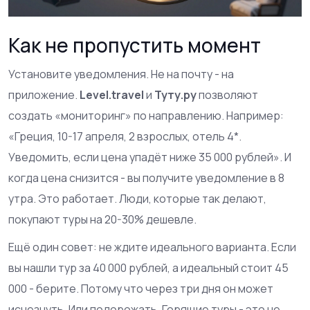
Как не пропустить момент
Установите уведомления. Не на почту - на
приложение.
Level.travel
и
Туту.ру
позволяют
создать «мониторинг» по направлению. Например:
«Греция, 10-17 апреля, 2 взрослых, отель 4*.
Уведомить, если цена упадёт ниже 35 000 рублей». И
когда цена снизится - вы получите уведомление в 8
утра. Это работает. Люди, которые так делают,
покупают туры на 20-30% дешевле.
Ещё один совет: не ждите идеального варианта. Если
вы нашли тур за 40 000 рублей, а идеальный стоит 45
000 - берите. Потому что через три дня он может
исчезнуть. Или подорожать. Горящие туры - это не