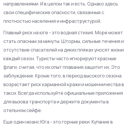
направлениями. И в целом так и есть. Однако здесь
свои специфические опасности, связанные с
плотностью населения и инфраструктурой.
Главный риск на юге - это водная стихия. Море может
стать опасным за минуты. Штормы, сильные течения и
отсутствие спасателей на диких пляжах уносят жизни
каждый сезон. Туристы часто игнорируют красные
флаги, считая, что их опыт плавания защитит их. Это
заблуждение. Кроме того, в период высокого сезона
возрастает риск карманной кражи и мошенничества в
такси. Всегда используйте официальные приложения
для вызова транспорта и держите документы в
отельном сейфе.
Еще один нюанс Юга - это горные реки. Купание в