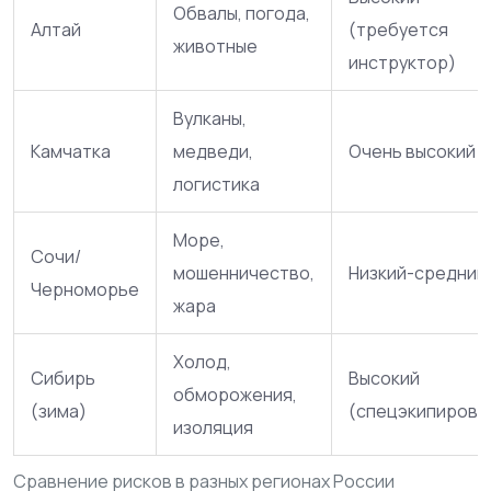
Обвалы, погода,
Алтай
(требуется
животные
инструктор)
Вулканы,
Камчатка
медведи,
Очень высокий
логистика
Море,
Сочи/
мошенничество,
Низкий-средний
Черноморье
жара
Холод,
Сибирь
Высокий
обморожения,
(зима)
(спецэкипировк
изоляция
Сравнение рисков в разных регионах России