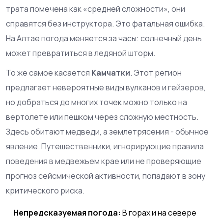
трата помечена как «средней сложности», они
справятся без инструктора. Это фатальная ошибка.
На Алтае погода меняется за часы: солнечный день
может превратиться в ледяной шторм.
То же самое касается
Камчатки
. Этот регион
предлагает невероятные виды вулканов и гейзеров,
но добраться до многих точек можно только на
вертолете или пешком через сложную местность.
Здесь обитают медведи, а землетрясения - обычное
явление. Путешественники, игнорирующие правила
поведения в медвежьем крае или не проверяющие
прогноз сейсмической активности, попадают в зону
критического риска.
Непредсказуемая погода:
В горах и на севере