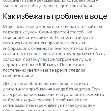
собраны главные рекомендации, которые помогут
чувствовать себя уверенно, где бы вы ни были.
Как избежать проблем в воде
Море, река, озеро – вода притягивает, но к ней надо
подходить с умом. Самый простой способ – не
переоценивать свои силы. Если вы планируете
купаться под солнцем, проверьте, есть ли
информация о сильных течениях и отливе. Важно
помнить, что даже в жаркую погоду вода может быть
холодной, поэтому первое погружение лучше
держать не более 5‑10 минут. После этого
постепенно увеличивайте время, следя за
самочувствием.
Для детей особое внимание: берегите их от
длительного пребывания в воде без надзора. Если
есть риск переохлаждения или усталости, выходите
на берег каждый полчаса. Не забывайте про
солнцезащитный крем, шляпу и питьевую воду –
обезвоживание ускоряет утомление.