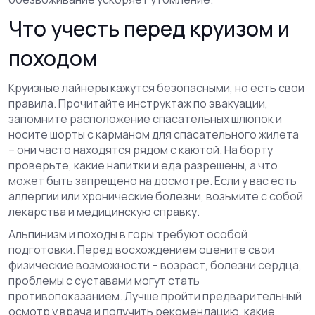
Что учесть перед круизом и
походом
Круизные лайнеры кажутся безопасными, но есть свои
правила. Прочитайте инструктаж по эвакуации,
запомните расположение спасательных шлюпок и
носите шорты с карманом для спасательного жилета
– они часто находятся рядом с каютой. На борту
проверьте, какие напитки и еда разрешены, а что
может быть запрещено на досмотре. Если у вас есть
аллергии или хронические болезни, возьмите с собой
лекарства и медицинскую справку.
Альпинизм и походы в горы требуют особой
подготовки. Перед восхождением оцените свои
физические возможности – возраст, болезни сердца,
проблемы с суставами могут стать
противопоказанием. Лучше пройти предварительный
осмотр у врача и получить рекомендацию, какие