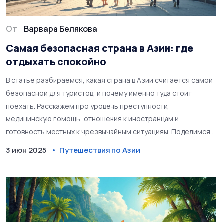
От
Варвара Белякова
Самая безопасная страна в Азии: где
отдыхать спокойно
В статье разбираемся, какая страна в Азии считается самой
безопасной для туристов, и почему именно туда стоит
поехать. Расскажем про уровень преступности,
медицинскую помощь, отношения к иностранцам и
готовность местных к чрезвычайным ситуациям. Поделимся
интересными фактами и личными советами, которые помогут
3 июн 2025
Путешествия по Азии
выбрать лучшее направление для спокойного отдыха. Вы
узнаете, на что обращать внимание при планировании
поездки и какие меры предосторожности реально нужны.
Статья полезна тем, кто ценит комфорт и безопасность.