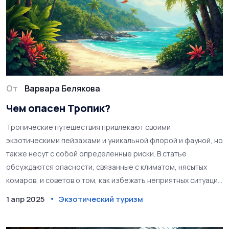
От
Варвара Белякова
Чем опасен Тропик?
Тропические путешествия привлекают своими
экзотическими пейзажами и уникальной флорой и фауной, но
также несут с собой определенные риски. В статье
обсуждаются опасности, связанные с климатом, нясытых
комаров, и советов о том, как избежать неприятных ситуаций
во время отдыха в тропиках. Узнайте, как защитить себя и
1 апр 2025
Экзотический туризм
свою семью от болезней и дискомфорта. Получите
полезные советы для безопасного и комфортного отдыха